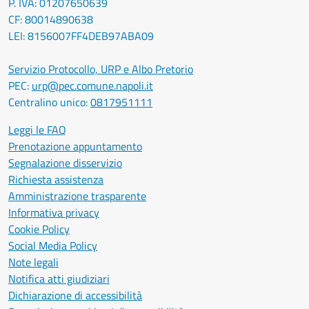
P. IVA: 01207650639
CF: 80014890638
LEI: 8156007FF4DEB97ABA09
Servizio Protocollo, URP e Albo Pretorio
PEC:
urp@pec.comune.napoli.it
Centralino unico:
0817951111
Leggi le FAQ
Prenotazione appuntamento
Segnalazione disservizio
Richiesta assistenza
Amministrazione trasparente
Informativa privacy
Cookie Policy
Social Media Policy
Note legali
Notifica atti giudiziari
Dichiarazione di accessibilità