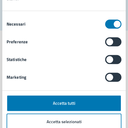
Segnala disservizio
Selezione
Necessari
del
consenso
Preferenze
Statistiche
Comune di Napoli
Marketing
AMMINISTRAZIONE
Aree amministrative
Organi di governo
Municipalità
Accetta tutti
Uffici
Enti e fondazioni
Accetta selezionati
Politici