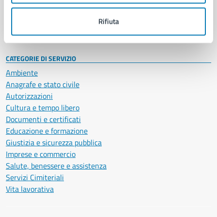
Personale amministrativo
Documenti e dati
Rifiuta
Intranet, posta aziendale e protocollo
CATEGORIE DI SERVIZIO
Ambiente
Anagrafe e stato civile
Autorizzazioni
Cultura e tempo libero
Documenti e certificati
Educazione e formazione
Giustizia e sicurezza pubblica
Imprese e commercio
Salute, benessere e assistenza
Servizi Cimiteriali
Vita lavorativa