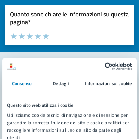
Quanto sono chiare le informazioni su questa
pagina?
Valuta la chiarezza delle informazioni (da 1 a 5 stelle)
Seleziona il numero di stelle per valutare la chiarezza delle i
Valuta 1 stelle su 5
Valuta 2 stelle su 5
Valuta 3 stelle su 5
Valuta 4 stelle su 5
Valuta 5 stelle su 5
Contatta il comune
Consenso
Dettagli
Informazioni sui cookie
Leggi le domande frequenti
Richiedi assistenza
Questo sito web utilizza i cookie
Utilizziamo cookie tecnici di navigazione e di sessione per
Prenota appuntamento
garantire la corretta fruizione del sito e cookie analitici per
raccogliere informazioni sull'uso del sito da parte degli
Problemi in città
utenti.