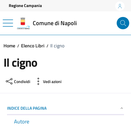
Vai ai contenuti
Vai al footer
Regione Campania
Comune di Napoli
Home
Elenco Libri
Il cigno
Il cigno
Condividi
Vedi azioni
INDICE DELLA PAGINA
Autore