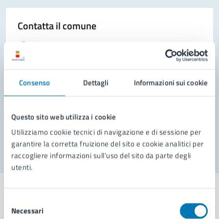
Contatta il comune
Leggi le domande frequenti
Richiedi assistenza
Consenso
Dettagli
Informazioni sui cookie
Prenota appuntamento
Problemi in città
Questo sito web utilizza i cookie
Segnala disservizio
Utilizziamo cookie tecnici di navigazione e di sessione per
garantire la corretta fruizione del sito e cookie analitici per
raccogliere informazioni sull'uso del sito da parte degli
utenti.
Selezione
Necessari
del