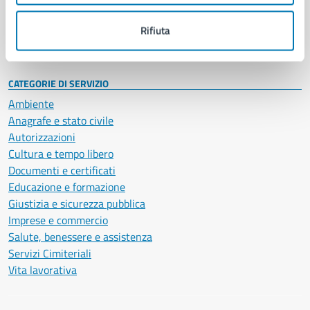
Personale amministrativo
Documenti e dati
Rifiuta
Intranet, posta aziendale e protocollo
CATEGORIE DI SERVIZIO
Ambiente
Anagrafe e stato civile
Autorizzazioni
Cultura e tempo libero
Documenti e certificati
Educazione e formazione
Giustizia e sicurezza pubblica
Imprese e commercio
Salute, benessere e assistenza
Servizi Cimiteriali
Vita lavorativa