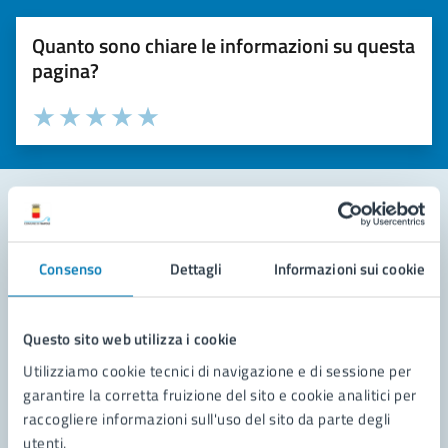
Quanto sono chiare le informazioni su questa
pagina?
Valuta la chiarezza delle informazioni (da 1 a 5 stelle)
Seleziona il numero di stelle per valutare la chiarezza delle i
Valuta 1 stelle su 5
Valuta 2 stelle su 5
Valuta 3 stelle su 5
Valuta 4 stelle su 5
Valuta 5 stelle su 5
Contatta il comune
Consenso
Dettagli
Informazioni sui cookie
Leggi le domande frequenti
Richiedi assistenza
Questo sito web utilizza i cookie
Utilizziamo cookie tecnici di navigazione e di sessione per
Prenota appuntamento
garantire la corretta fruizione del sito e cookie analitici per
raccogliere informazioni sull'uso del sito da parte degli
Problemi in città
utenti.