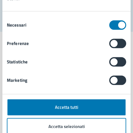
Segnala disservizio
Selezione
Necessari
del
consenso
Preferenze
Statistiche
Comune di Napoli
Marketing
AMMINISTRAZIONE
Aree amministrative
Organi di governo
Municipalità
Accetta tutti
Uffici
Enti e fondazioni
Accetta selezionati
Politici