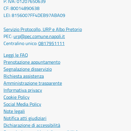
P. IVA: 01207650639
CF: 80014890638
LEI: 8156007FF4DEB97ABA09
Servizio Protocollo, URP e Albo Pretorio
PEC:
urp@pec.comune.napoli.it
Centralino unico:
0817951111
Leggi le FAQ
Prenotazione appuntamento
Segnalazione disservizio
Richiesta assistenza
Amministrazione trasparente
Informativa privacy
Cookie Policy
Social Media Policy
Note legali
Notifica atti giudiziari
Dichiarazione di accessibilità