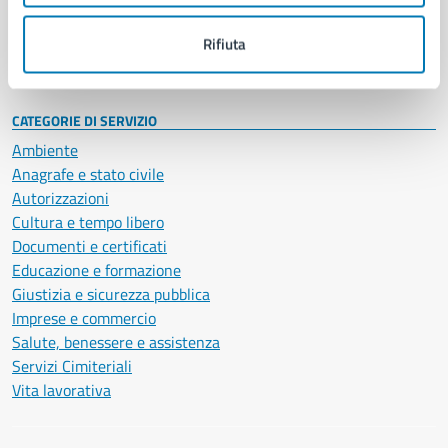
Personale amministrativo
Documenti e dati
Rifiuta
Intranet, posta aziendale e protocollo
CATEGORIE DI SERVIZIO
Ambiente
Anagrafe e stato civile
Autorizzazioni
Cultura e tempo libero
Documenti e certificati
Educazione e formazione
Giustizia e sicurezza pubblica
Imprese e commercio
Salute, benessere e assistenza
Servizi Cimiteriali
Vita lavorativa