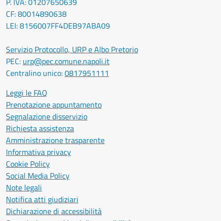
P. IVA: 01207650639
CF: 80014890638
LEI: 8156007FF4DEB97ABA09
Servizio Protocollo, URP e Albo Pretorio
PEC:
urp@pec.comune.napoli.it
Centralino unico:
0817951111
Leggi le FAQ
Prenotazione appuntamento
Segnalazione disservizio
Richiesta assistenza
Amministrazione trasparente
Informativa privacy
Cookie Policy
Social Media Policy
Note legali
Notifica atti giudiziari
Dichiarazione di accessibilità