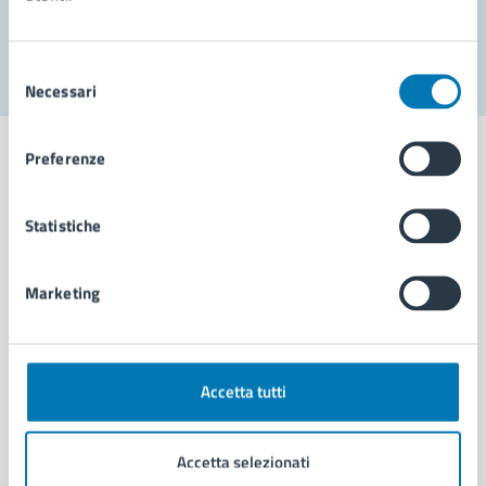
Segnala disservizio
Selezione
Necessari
del
consenso
Preferenze
Statistiche
Comune di Napoli
Marketing
AMMINISTRAZIONE
Aree amministrative
Organi di governo
Municipalità
Accetta tutti
Uffici
Enti e fondazioni
Accetta selezionati
Politici