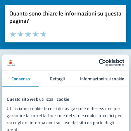
Quanto sono chiare le informazioni su questa
pagina?
Valuta la chiarezza delle informazioni (da 1 a 5 stelle)
Seleziona il numero di stelle per valutare la chiarezza delle i
Valuta 1 stelle su 5
Valuta 2 stelle su 5
Valuta 3 stelle su 5
Valuta 4 stelle su 5
Valuta 5 stelle su 5
Contatta il comune
Consenso
Dettagli
Informazioni sui cookie
Leggi le domande frequenti
Richiedi assistenza
Questo sito web utilizza i cookie
Utilizziamo cookie tecnici di navigazione e di sessione per
Prenota appuntamento
garantire la corretta fruizione del sito e cookie analitici per
raccogliere informazioni sull'uso del sito da parte degli
Problemi in città
utenti.