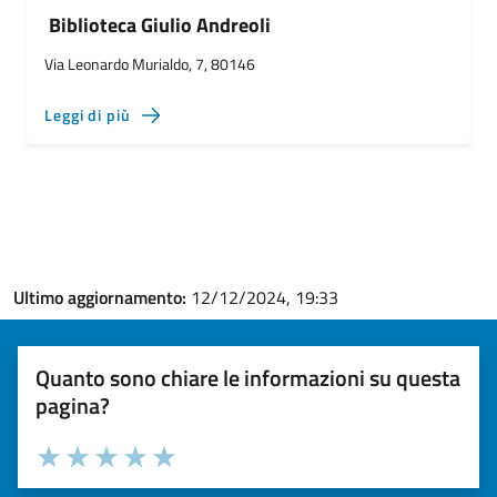
Biblioteca Giulio Andreoli
Via Leonardo Murialdo, 7, 80146
Leggi di più
Ultimo aggiornamento:
12/12/2024, 19:33
Quanto sono chiare le informazioni su questa
pagina?
Valuta la chiarezza delle informazioni (da 1 a 5 stelle)
Seleziona il numero di stelle per valutare la chiarezza delle i
Valuta 1 stelle su 5
Valuta 2 stelle su 5
Valuta 3 stelle su 5
Valuta 4 stelle su 5
Valuta 5 stelle su 5