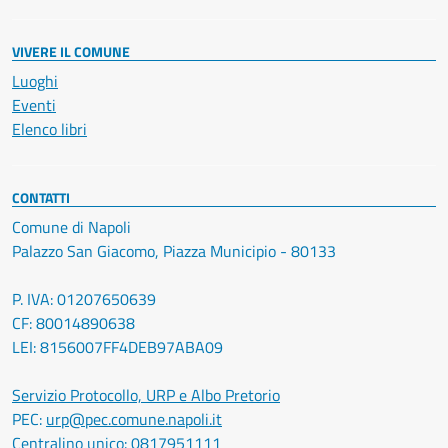
VIVERE IL COMUNE
Luoghi
Eventi
Elenco libri
CONTATTI
Comune di Napoli
Palazzo San Giacomo, Piazza Municipio - 80133
P. IVA: 01207650639
CF: 80014890638
LEI: 8156007FF4DEB97ABA09
Servizio Protocollo, URP e Albo Pretorio
PEC:
urp@pec.comune.napoli.it
Centralino unico:
0817951111