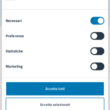
Segnala disservizio
Selezione
Necessari
del
consenso
Preferenze
Statistiche
Comune di Napoli
Marketing
AMMINISTRAZIONE
Aree amministrative
Organi di governo
Municipalità
Accetta tutti
Uffici
Enti e fondazioni
Accetta selezionati
Politici