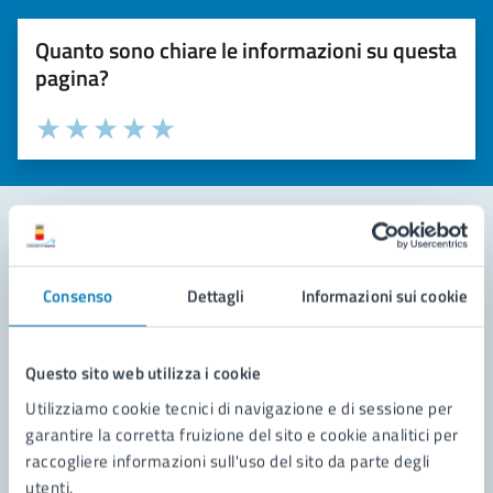
Quanto sono chiare le informazioni su questa
pagina?
Valuta la chiarezza delle informazioni (da 1 a 5 stelle)
Seleziona il numero di stelle per valutare la chiarezza delle i
Valuta 1 stelle su 5
Valuta 2 stelle su 5
Valuta 3 stelle su 5
Valuta 4 stelle su 5
Valuta 5 stelle su 5
Contatta il comune
Consenso
Dettagli
Informazioni sui cookie
Leggi le domande frequenti
Richiedi assistenza
Questo sito web utilizza i cookie
Utilizziamo cookie tecnici di navigazione e di sessione per
Prenota appuntamento
garantire la corretta fruizione del sito e cookie analitici per
raccogliere informazioni sull'uso del sito da parte degli
Problemi in città
utenti.