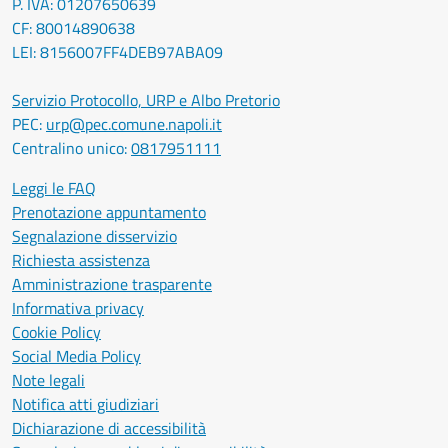
P. IVA: 01207650639
CF: 80014890638
LEI: 8156007FF4DEB97ABA09
Servizio Protocollo, URP e Albo Pretorio
PEC:
urp@pec.comune.napoli.it
Centralino unico:
0817951111
Leggi le FAQ
Prenotazione appuntamento
Segnalazione disservizio
Richiesta assistenza
Amministrazione trasparente
Informativa privacy
Cookie Policy
Social Media Policy
Note legali
Notifica atti giudiziari
Dichiarazione di accessibilità