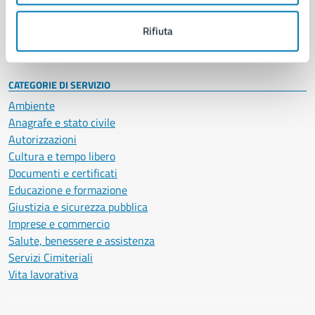
Personale amministrativo
Documenti e dati
Rifiuta
Intranet, posta aziendale e protocollo
CATEGORIE DI SERVIZIO
Ambiente
Anagrafe e stato civile
Autorizzazioni
Cultura e tempo libero
Documenti e certificati
Educazione e formazione
Giustizia e sicurezza pubblica
Imprese e commercio
Salute, benessere e assistenza
Servizi Cimiteriali
Vita lavorativa