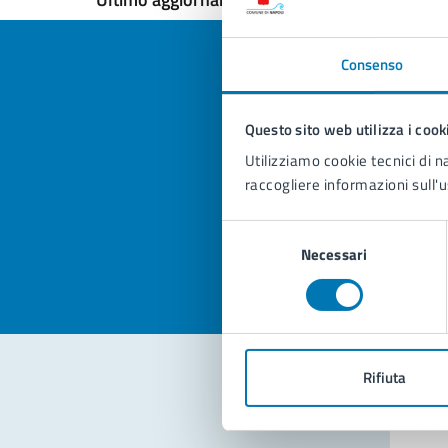
Consenso
Questo sito web utilizza i cook
Quan
Utilizziamo cookie tecnici di n
pagi
raccogliere informazioni sull'u
Valuta la
Selezi
Selezione
Valuta 
Val
Necessari
del
consenso
Rifiuta
Con