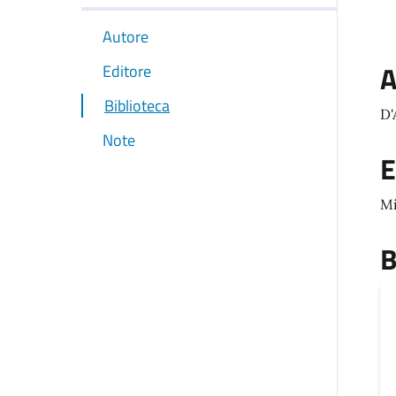
Autore
A
Editore
Biblioteca
D'
Note
E
Mi
B