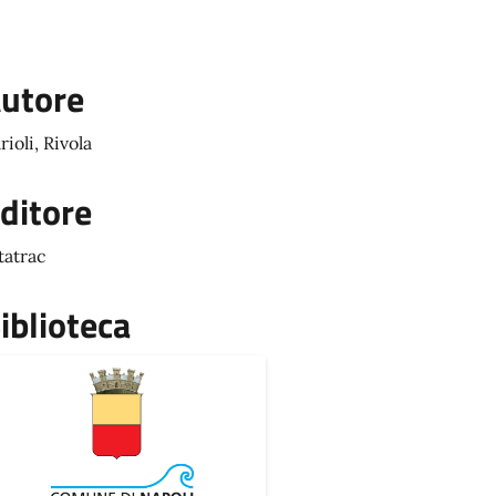
utore
rioli, Rivola
ditore
tatrac
iblioteca