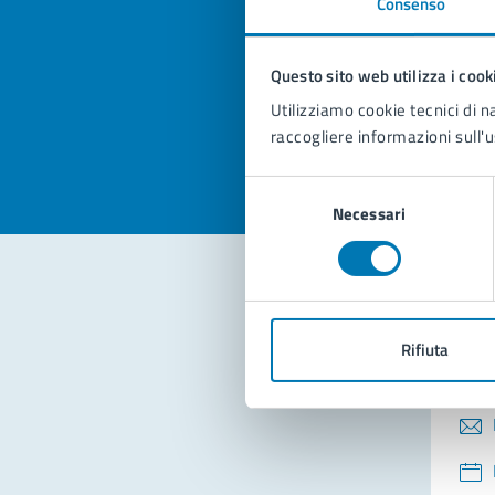
Consenso
Quan
pagi
Questo sito web utilizza i cook
Valuta la
Selezi
Utilizziamo cookie tecnici di n
Valuta 
Val
raccogliere informazioni sull'u
Selezione
Necessari
del
consenso
Con
Rifiuta