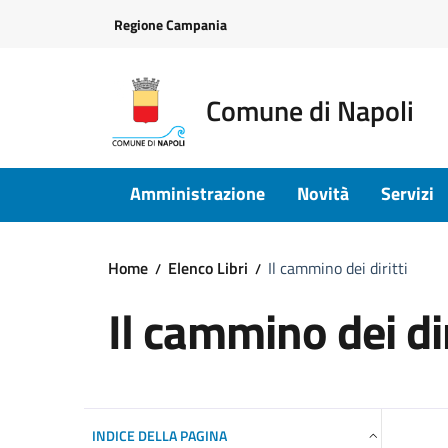
Vai ai contenuti
Vai al footer
Regione Campania
Comune di Napoli
Amministrazione
Novità
Servizi
Home
Elenco Libri
Il cammino dei diritti
Il cammino dei dir
INDICE DELLA PAGINA