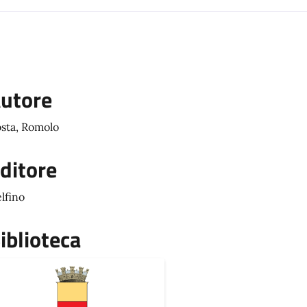
utore
sta, Romolo
ditore
lfino
iblioteca