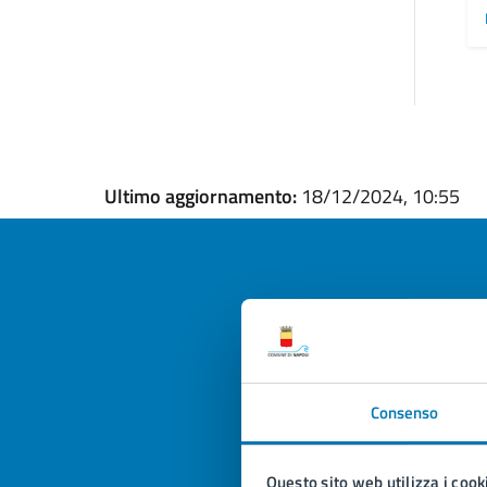
Ultimo aggiornamento:
18/12/2024, 10:55
Quan
pagi
Consenso
Valuta la
Selezi
Valuta 
Val
Questo sito web utilizza i cook