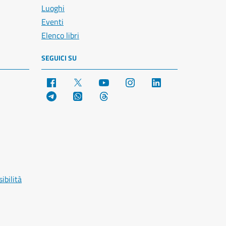
Luoghi
Eventi
Elenco libri
SEGUICI SU
Facebook
X
YouTube
Instagram
LinkedIn
Telegram
WhatsApp
Threads
ibilità