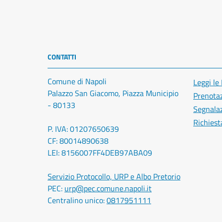
CONTATTI
Comune di Napoli
Leggi le
Palazzo San Giacomo, Piazza Municipio
Prenota
- 80133
Segnalaz
Richiest
P. IVA: 01207650639
CF: 80014890638
LEI: 8156007FF4DEB97ABA09
Servizio Protocollo, URP e Albo Pretorio
PEC:
urp@pec.comune.napoli.it
Centralino unico:
0817951111