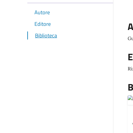
Autore
A
Editore
Biblioteca
Gu
E
Ri
B