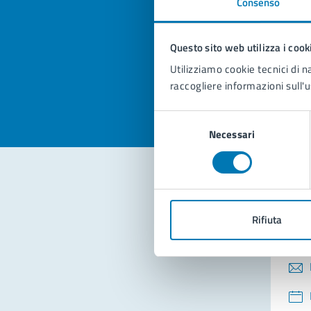
Consenso
Quan
pagi
Questo sito web utilizza i cook
Valuta la
Selezi
Utilizziamo cookie tecnici di n
Valuta 
Val
raccogliere informazioni sull'u
Selezione
Necessari
del
consenso
Con
Rifiuta