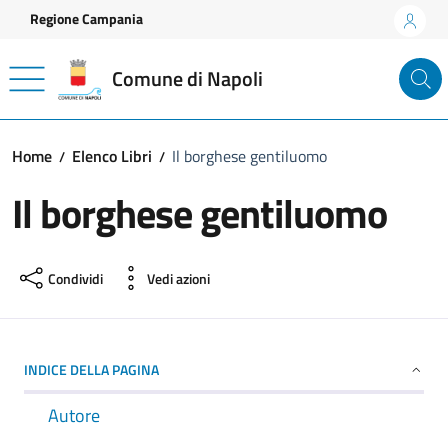
Vai ai contenuti
Vai al footer
Regione Campania
Comune di Napoli
Home
Elenco Libri
Il borghese gentiluomo
Il borghese gentiluomo
Condividi
Vedi azioni
INDICE DELLA PAGINA
Autore