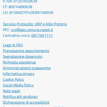
P. IVA: 01207650639
CF: 80014890638
LEI: 8156007FF4DEB97ABA09
Servizio Protocollo, URP e Albo Pretorio
PEC:
urp@pec.comune.napoli.it
Centralino unico:
0817951111
Leggi le FAQ
Prenotazione appuntamento
Segnalazione disservizio
Richiesta assistenza
Amministrazione trasparente
Informativa privacy
Cookie Policy
Social Media Policy
Note legali
Notifica atti giudiziari
Dichiarazione di accessibilità