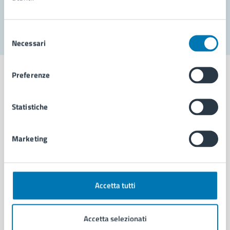
Segnala disservizio
Selezione
Necessari
del
consenso
Preferenze
Statistiche
Comune di Napoli
Marketing
AMMINISTRAZIONE
Aree amministrative
Organi di governo
Municipalità
Accetta tutti
Uffici
Enti e fondazioni
Accetta selezionati
Politici