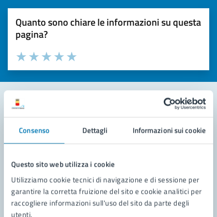
Quanto sono chiare le informazioni su questa
pagina?
Valuta la chiarezza delle informazioni (da 1 a 5 stelle)
Seleziona il numero di stelle per valutare la chiarezza delle i
Valuta 1 stelle su 5
Valuta 2 stelle su 5
Valuta 3 stelle su 5
Valuta 4 stelle su 5
Valuta 5 stelle su 5
Contatta il comune
Consenso
Dettagli
Informazioni sui cookie
Leggi le domande frequenti
Richiedi assistenza
Questo sito web utilizza i cookie
Utilizziamo cookie tecnici di navigazione e di sessione per
Prenota appuntamento
garantire la corretta fruizione del sito e cookie analitici per
raccogliere informazioni sull'uso del sito da parte degli
Problemi in città
utenti.