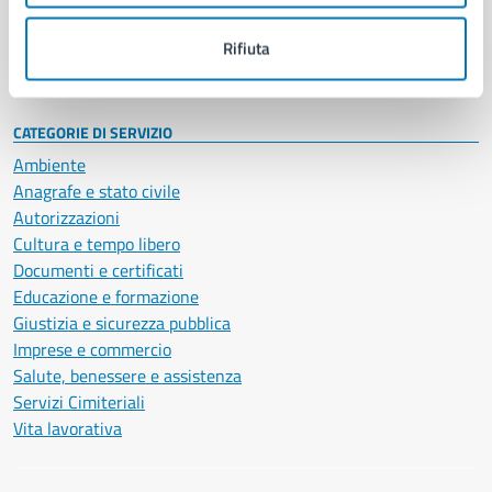
Personale amministrativo
Documenti e dati
Rifiuta
Intranet, posta aziendale e protocollo
CATEGORIE DI SERVIZIO
Ambiente
Anagrafe e stato civile
Autorizzazioni
Cultura e tempo libero
Documenti e certificati
Educazione e formazione
Giustizia e sicurezza pubblica
Imprese e commercio
Salute, benessere e assistenza
Servizi Cimiteriali
Vita lavorativa