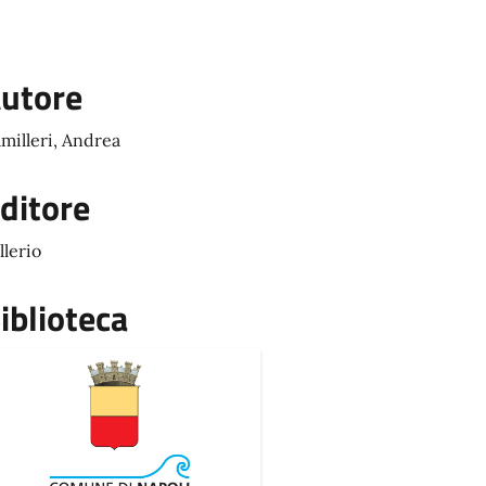
utore
milleri, Andrea
ditore
llerio
iblioteca