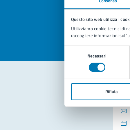
Consenso
Quan
pagi
Questo sito web utilizza i cook
Valuta la
Selezi
Utilizziamo cookie tecnici di n
Valuta 
Val
raccogliere informazioni sull'u
Selezione
Necessari
del
consenso
Con
Rifiuta