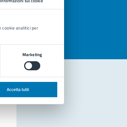
Informazioni sui cookie
azioni
 cookie analitici per
Marketing
Accetta tutti