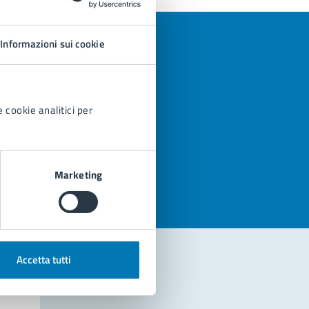
Informazioni sui cookie
 cookie analitici per
azioni
Marketing
Accetta tutti