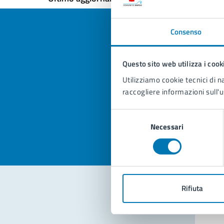
Consenso
Questo sito web utilizza i cook
Quan
Utilizziamo cookie tecnici di n
pagi
raccogliere informazioni sull'u
Valuta la
Selezi
Selezione
Valuta 
Val
Necessari
del
consenso
Rifiuta
Con