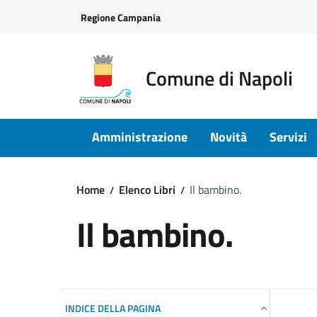
Vai ai contenuti
Vai al footer
Regione Campania
Comune di Napoli
Amministrazione
Novità
Servizi
Home
Elenco Libri
Il bambino.
Il bambino.
INDICE DELLA PAGINA