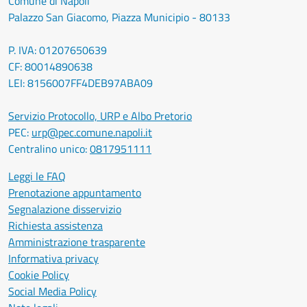
Comune di Napoli
Palazzo San Giacomo, Piazza Municipio - 80133
P. IVA: 01207650639
CF: 80014890638
LEI: 8156007FF4DEB97ABA09
Servizio Protocollo, URP e Albo Pretorio
PEC:
urp@pec.comune.napoli.it
Centralino unico:
0817951111
Leggi le FAQ
Prenotazione appuntamento
Segnalazione disservizio
Richiesta assistenza
Amministrazione trasparente
Informativa privacy
Cookie Policy
Social Media Policy