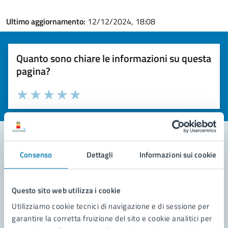
Ultimo aggiornamento:
12/12/2024, 18:08
Quanto sono chiare le informazioni su questa
pagina?
Valuta la chiarezza delle informazioni (da 1 a 5 stelle)
Seleziona il numero di stelle per valutare la chiarezza delle i
Valuta 1 stelle su 5
Valuta 2 stelle su 5
Valuta 3 stelle su 5
Valuta 4 stelle su 5
Valuta 5 stelle su 5
Consenso
Dettagli
Informazioni sui cookie
Contatta il comune
Leggi le domande frequenti
Questo sito web utilizza i cookie
Richiedi assistenza
Utilizziamo cookie tecnici di navigazione e di sessione per
garantire la corretta fruizione del sito e cookie analitici per
Prenota appuntamento