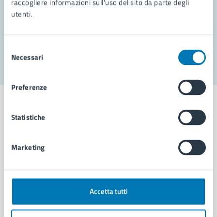
raccogliere informazioni sull'uso del sito da parte degli
utenti.
Problemi in città
Segnala disservizio
Selezione
Necessari
del
consenso
Preferenze
Statistiche
Comune di Napoli
Marketing
AMMINISTRAZIONE
Aree amministrative
Accetta tutti
Organi di governo
Municipalità