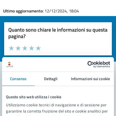
Ultimo aggiornamento:
12/12/2024, 18:04
Quanto sono chiare le informazioni su questa
pagina?
Valuta la chiarezza delle informazioni (da 1 a 5 stelle)
Seleziona il numero di stelle per valutare la chiarezza delle i
Valuta 1 stelle su 5
Valuta 2 stelle su 5
Valuta 3 stelle su 5
Valuta 4 stelle su 5
Valuta 5 stelle su 5
Consenso
Dettagli
Informazioni sui cookie
Contatta il comune
Leggi le domande frequenti
Questo sito web utilizza i cookie
Richiedi assistenza
Utilizziamo cookie tecnici di navigazione e di sessione per
garantire la corretta fruizione del sito e cookie analitici per
Prenota appuntamento