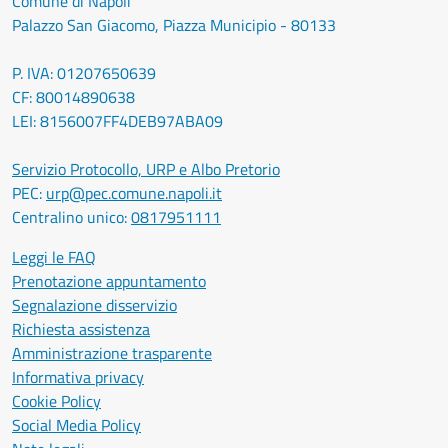
Comune di Napoli
Palazzo San Giacomo, Piazza Municipio - 80133
P. IVA: 01207650639
CF: 80014890638
LEI: 8156007FF4DEB97ABA09
Servizio Protocollo, URP e Albo Pretorio
PEC:
urp@pec.comune.napoli.it
Centralino unico:
0817951111
Leggi le FAQ
Prenotazione appuntamento
Segnalazione disservizio
Richiesta assistenza
Amministrazione trasparente
Informativa privacy
Cookie Policy
Social Media Policy