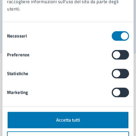
raccogliere informazioni sull'uso del sito da parte degli
utenti.
Problemi in città
Segnala disservizio
Selezione
Necessari
del
consenso
Preferenze
Statistiche
Comune di Napoli
Marketing
AMMINISTRAZIONE
Aree amministrative
Accetta tutti
Organi di governo
Municipalità