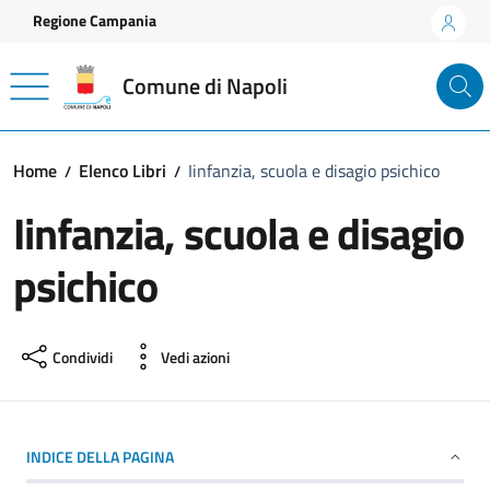
Vai ai contenuti
Vai al footer
Regione Campania
Comune di Napoli
Home
Elenco Libri
Iinfanzia, scuola e disagio psichico
Iinfanzia, scuola e disagio
psichico
Condividi
Vedi azioni
INDICE DELLA PAGINA