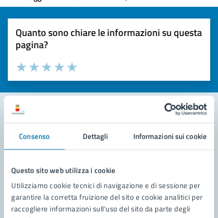
Quanto sono chiare le informazioni su questa
pagina?
Valuta la chiarezza delle informazioni (da 1 a 5 stelle)
Seleziona il numero di stelle per valutare la chiarezza delle i
Valuta 1 stelle su 5
Valuta 2 stelle su 5
Valuta 3 stelle su 5
Valuta 4 stelle su 5
Valuta 5 stelle su 5
Contatta il comune
Consenso
Dettagli
Informazioni sui cookie
Leggi le domande frequenti
Questo sito web utilizza i cookie
Richiedi assistenza
Utilizziamo cookie tecnici di navigazione e di sessione per
Prenota appuntamento
garantire la corretta fruizione del sito e cookie analitici per
raccogliere informazioni sull'uso del sito da parte degli