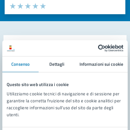
Valuta la chiarezza delle informazioni (da 1 a 5 stelle)
Seleziona il numero di stelle per valutare la chiarezza delle i
Valuta 1 stelle su 5
Valuta 2 stelle su 5
Valuta 3 stelle su 5
Valuta 4 stelle su 5
Valuta 5 stelle su 5
Contatta il comune
Leggi le domande frequenti
Consenso
Dettagli
Informazioni sui cookie
Richiedi assistenza
Prenota appuntamento
Questo sito web utilizza i cookie
Utilizziamo cookie tecnici di navigazione e di sessione per
Problemi in città
garantire la corretta fruizione del sito e cookie analitici per
raccogliere informazioni sull'uso del sito da parte degli
Segnala disservizio
utenti.