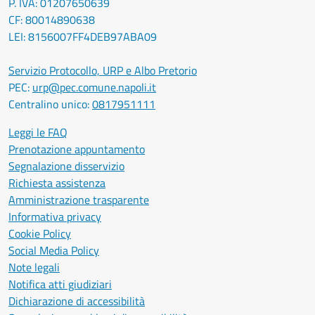
P. IVA: 01207650639
CF: 80014890638
LEI: 8156007FF4DEB97ABA09
Servizio Protocollo, URP e Albo Pretorio
PEC:
urp@pec.comune.napoli.it
Centralino unico:
0817951111
Leggi le FAQ
Prenotazione appuntamento
Segnalazione disservizio
Richiesta assistenza
Amministrazione trasparente
Informativa privacy
Cookie Policy
Social Media Policy
Note legali
Notifica atti giudiziari
Dichiarazione di accessibilità