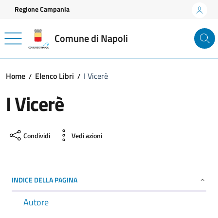
Vai ai contenuti
Vai al footer
Regione Campania
Comune di Napoli
Home
Elenco Libri
I Vicerè
I Vicerè
Condividi
Vedi azioni
INDICE DELLA PAGINA
Autore