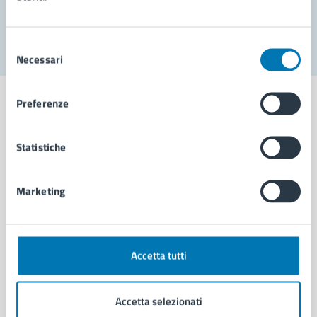
Segnala disservizio
Selezione
Necessari
del
consenso
Preferenze
Statistiche
Comune di Napoli
Marketing
AMMINISTRAZIONE
Aree amministrative
Organi di governo
Municipalità
Accetta tutti
Uffici
Enti e fondazioni
Accetta selezionati
Politici