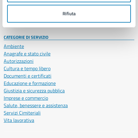
Personale amministrativo
Documenti e dati
Rifiuta
Intranet, posta aziendale e protocollo
CATEGORIE DI SERVIZIO
Ambiente
Anagrafe e stato civile
Autorizzazioni
Cultura e tempo libero
Documenti e certificati
Educazione e formazione
Giustizia e sicurezza pubblica
Imprese e commercio
Salute, benessere e assistenza
Servizi Cimiteriali
Vita lavorativa