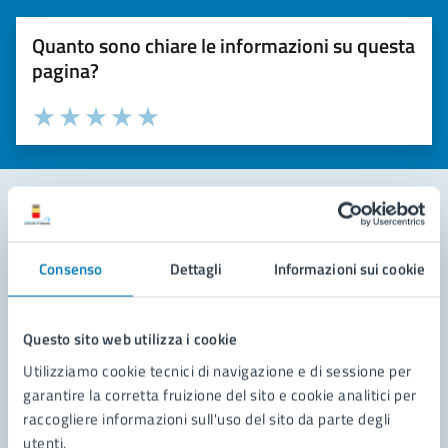
Quanto sono chiare le informazioni su questa
pagina?
Valuta la chiarezza delle informazioni (da 1 a 5 stelle)
Seleziona il numero di stelle per valutare la chiarezza delle i
Valuta 1 stelle su 5
Valuta 2 stelle su 5
Valuta 3 stelle su 5
Valuta 4 stelle su 5
Valuta 5 stelle su 5
Contatta il comune
Consenso
Dettagli
Informazioni sui cookie
Leggi le domande frequenti
Richiedi assistenza
Questo sito web utilizza i cookie
Utilizziamo cookie tecnici di navigazione e di sessione per
Prenota appuntamento
garantire la corretta fruizione del sito e cookie analitici per
raccogliere informazioni sull'uso del sito da parte degli
Problemi in città
utenti.