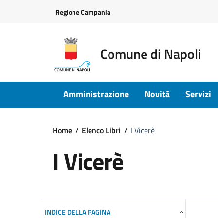
Vai ai contenuti
Vai al footer
Regione Campania
Comune di Napoli
Amministrazione
Novità
Servizi
Home
Elenco Libri
I Vicerè
I Vicerè
INDICE DELLA PAGINA