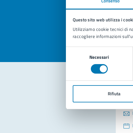
Consenso
Quan
pagi
Questo sito web utilizza i cook
Valuta la
Selezi
Utilizziamo cookie tecnici di n
Valuta 
Val
raccogliere informazioni sull'u
Selezione
Necessari
del
consenso
Con
Rifiuta