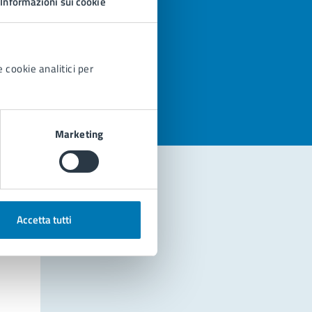
Informazioni sui cookie
azioni
 cookie analitici per
Marketing
Accetta tutti