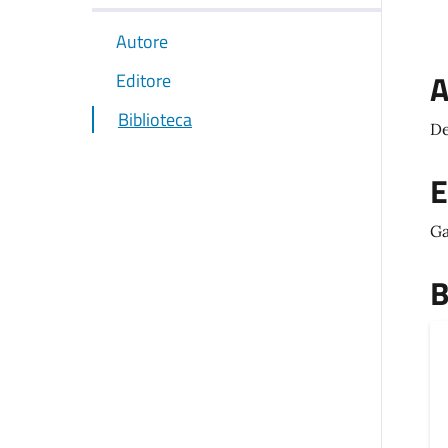
Autore
A
Editore
Biblioteca
De
E
Ga
B