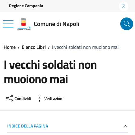
Vai ai contenuti
Vai al footer
Regione Campania
Comune di Napoli
Home
Elenco Libri
I vecchi soldati non muoiono mai
I vecchi soldati non
muoiono mai
Condividi
Vedi azioni
INDICE DELLA PAGINA