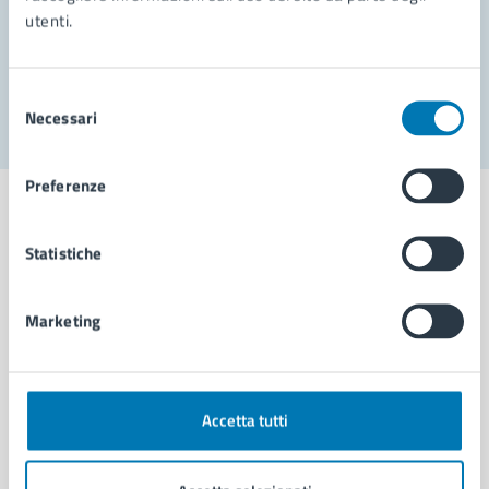
utenti.
Problemi in città
Segnala disservizio
Selezione
Necessari
del
consenso
Preferenze
Statistiche
Comune di Napoli
Marketing
AMMINISTRAZIONE
Aree amministrative
Organi di governo
Accetta tutti
Municipalità
Uffici