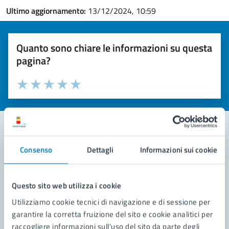
Ultimo aggiornamento:
13/12/2024, 10:59
Quanto sono chiare le informazioni su questa
pagina?
Valuta la chiarezza delle informazioni (da 1 a 5 stelle)
Seleziona il numero di stelle per valutare la chiarezza delle i
Valuta 1 stelle su 5
Valuta 2 stelle su 5
Valuta 3 stelle su 5
Valuta 4 stelle su 5
Valuta 5 stelle su 5
Consenso
Dettagli
Informazioni sui cookie
Contatta il comune
Leggi le domande frequenti
Questo sito web utilizza i cookie
Richiedi assistenza
Utilizziamo cookie tecnici di navigazione e di sessione per
garantire la corretta fruizione del sito e cookie analitici per
Prenota appuntamento
raccogliere informazioni sull'uso del sito da parte degli