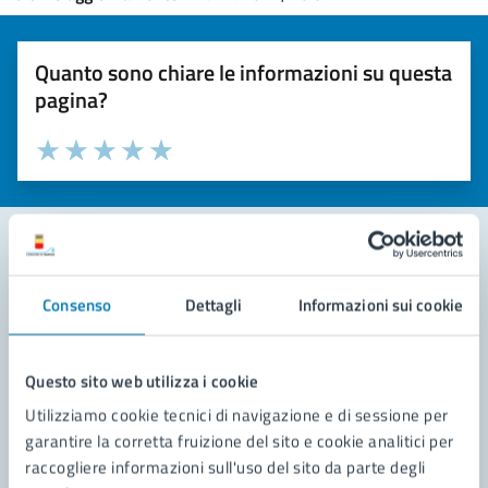
Quanto sono chiare le informazioni su questa
pagina?
Valuta la chiarezza delle informazioni (da 1 a 5 stelle)
Seleziona il numero di stelle per valutare la chiarezza delle i
Valuta 1 stelle su 5
Valuta 2 stelle su 5
Valuta 3 stelle su 5
Valuta 4 stelle su 5
Valuta 5 stelle su 5
Contatta il comune
Consenso
Dettagli
Informazioni sui cookie
Leggi le domande frequenti
Questo sito web utilizza i cookie
Richiedi assistenza
Utilizziamo cookie tecnici di navigazione e di sessione per
Prenota appuntamento
garantire la corretta fruizione del sito e cookie analitici per
raccogliere informazioni sull'uso del sito da parte degli