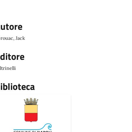
utore
rouac, Jack
ditore
ltrinelli
iblioteca