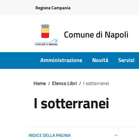
Vai ai contenuti
Vai al footer
Regione Campania
Comune di Napoli
Amministrazione
Novità
Servizi
Home
Elenco Libri
I sotterranei
I sotterranei
INDICE DELLA PAGINA