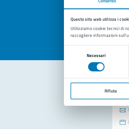
Consenso
Quan
pagi
Questo sito web utilizza i cook
Valuta la
Selezi
Utilizziamo cookie tecnici di n
Valuta 
Val
raccogliere informazioni sull'u
Selezione
Necessari
del
consenso
Con
Rifiuta