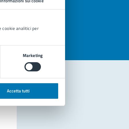
Informazioni sui cookie
azioni
 cookie analitici per
Marketing
Accetta tutti