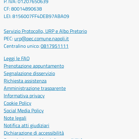
P. IVA: 01207650639
CF: 80014890638
LEI: 8156007FF4DEB97ABA09
Servizio Protocollo, URP e Albo Pretorio
PEC:
urp@pec.comune.napoli.it
Centralino unico:
0817951111
Leggi le FAQ
Prenotazione appuntamento
Segnalazione disservizio
Richiesta assistenza
Amministrazione trasparente
Informativa privacy
Cookie Policy
Social Media Policy
Note legali
Notifica atti giudiziari
Dichiarazione di accessibilità