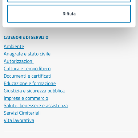
Personale amministrativo
Documenti e dati
Rifiuta
Intranet, posta aziendale e protocollo
CATEGORIE DI SERVIZIO
Ambiente
Anagrafe e stato civile
Autorizzazioni
Cultura e tempo libero
Documenti e certificati
Educazione e formazione
Giustizia e sicurezza pubblica
Imprese e commercio
Salute, benessere e assistenza
Servizi Cimiteriali
Vita lavorativa