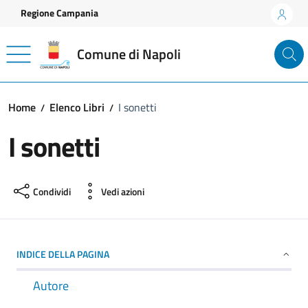
Vai ai contenuti
Vai al footer
Regione Campania
Comune di Napoli
Home
Elenco Libri
I sonetti
I sonetti
Condividi
Vedi azioni
INDICE DELLA PAGINA
Autore