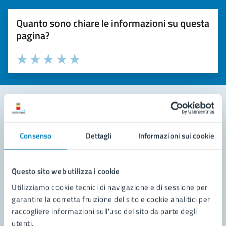
Quanto sono chiare le informazioni su questa
pagina?
Valuta la chiarezza delle informazioni (da 1 a 5 stelle)
Seleziona il numero di stelle per valutare la chiarezza delle i
Valuta 1 stelle su 5
Valuta 2 stelle su 5
Valuta 3 stelle su 5
Valuta 4 stelle su 5
Valuta 5 stelle su 5
Contatta il comune
Consenso
Dettagli
Informazioni sui cookie
Leggi le domande frequenti
Richiedi assistenza
Questo sito web utilizza i cookie
Utilizziamo cookie tecnici di navigazione e di sessione per
Prenota appuntamento
garantire la corretta fruizione del sito e cookie analitici per
raccogliere informazioni sull'uso del sito da parte degli
Problemi in città
utenti.