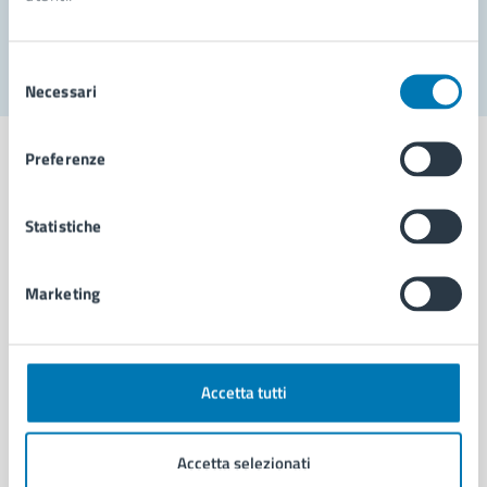
Segnala disservizio
Selezione
Necessari
del
consenso
Preferenze
Statistiche
Comune di Napoli
Marketing
AMMINISTRAZIONE
Aree amministrative
Organi di governo
Municipalità
Accetta tutti
Uffici
Enti e fondazioni
Accetta selezionati
Politici