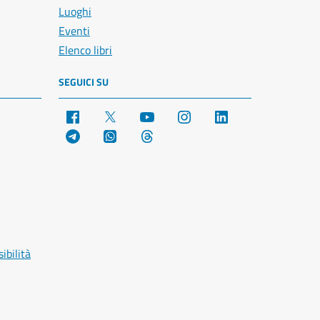
Luoghi
Eventi
Elenco libri
SEGUICI SU
Facebook
X
YouTube
Instagram
LinkedIn
Telegram
WhatsApp
Threads
ibilità