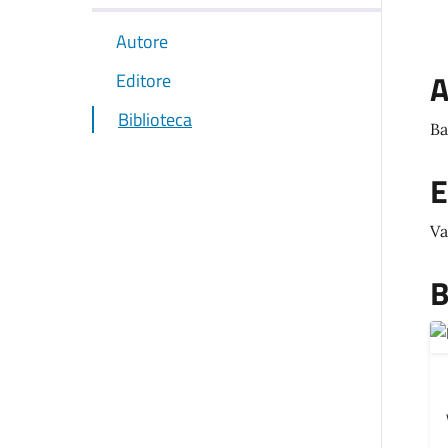
Autore
A
Editore
Biblioteca
Ba
E
Va
B