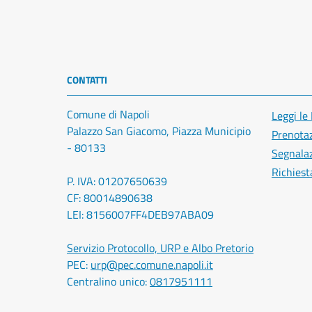
CONTATTI
Comune di Napoli
Leggi le
Palazzo San Giacomo, Piazza Municipio
Prenota
- 80133
Segnalaz
Richiest
P. IVA: 01207650639
CF: 80014890638
LEI: 8156007FF4DEB97ABA09
Servizio Protocollo, URP e Albo Pretorio
PEC:
urp@pec.comune.napoli.it
Centralino unico:
0817951111