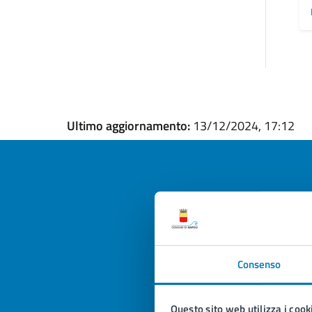
Ultimo aggiornamento:
13/12/2024, 17:12
Quan
pagi
Consenso
Valuta la
Selezi
Valuta 
Val
Questo sito web utilizza i cook