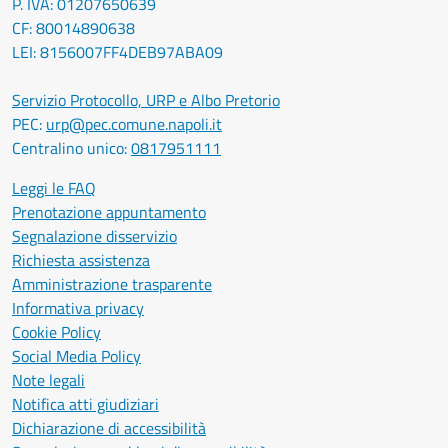
P. IVA: 01207650639
CF: 80014890638
LEI: 8156007FF4DEB97ABA09
Servizio Protocollo, URP e Albo Pretorio
PEC:
urp@pec.comune.napoli.it
Centralino unico:
0817951111
Leggi le FAQ
Prenotazione appuntamento
Segnalazione disservizio
Richiesta assistenza
Amministrazione trasparente
Informativa privacy
Cookie Policy
Social Media Policy
Note legali
Notifica atti giudiziari
Dichiarazione di accessibilità