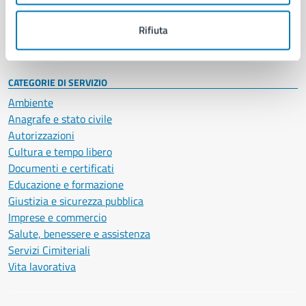
Personale amministrativo
Documenti e dati
Rifiuta
Intranet, posta aziendale e protocollo
CATEGORIE DI SERVIZIO
Ambiente
Anagrafe e stato civile
Autorizzazioni
Cultura e tempo libero
Documenti e certificati
Educazione e formazione
Giustizia e sicurezza pubblica
Imprese e commercio
Salute, benessere e assistenza
Servizi Cimiteriali
Vita lavorativa