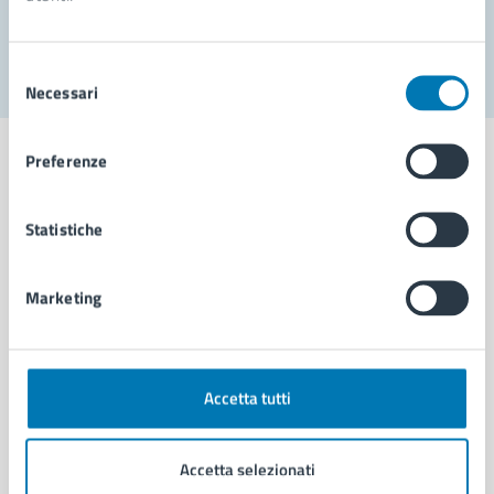
Segnala disservizio
Selezione
Necessari
del
consenso
Preferenze
Statistiche
Comune di Napoli
Marketing
AMMINISTRAZIONE
Aree amministrative
Organi di governo
Municipalità
Accetta tutti
Uffici
Enti e fondazioni
Accetta selezionati
Politici