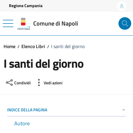
Vai ai contenuti
Vai al footer
Regione Campania
Comune di Napoli
Home
Elenco Libri
I santi del giorno
I santi del giorno
Condividi
Vedi azioni
INDICE DELLA PAGINA
Autore