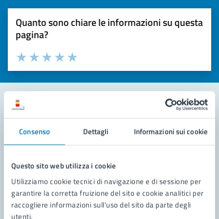
Quanto sono chiare le informazioni su questa
pagina?
Valuta la chiarezza delle informazioni (da 1 a 5 stelle)
Seleziona il numero di stelle per valutare la chiarezza delle i
Valuta 1 stelle su 5
Valuta 2 stelle su 5
Valuta 3 stelle su 5
Valuta 4 stelle su 5
Valuta 5 stelle su 5
Contatta il comune
Consenso
Dettagli
Informazioni sui cookie
Leggi le domande frequenti
Richiedi assistenza
Questo sito web utilizza i cookie
Utilizziamo cookie tecnici di navigazione e di sessione per
Prenota appuntamento
garantire la corretta fruizione del sito e cookie analitici per
raccogliere informazioni sull'uso del sito da parte degli
Problemi in città
utenti.