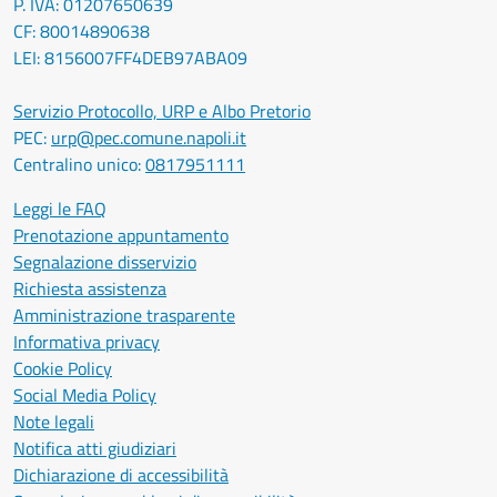
P. IVA: 01207650639
CF: 80014890638
LEI: 8156007FF4DEB97ABA09
Servizio Protocollo, URP e Albo Pretorio
PEC:
urp@pec.comune.napoli.it
Centralino unico:
0817951111
Leggi le FAQ
Prenotazione appuntamento
Segnalazione disservizio
Richiesta assistenza
Amministrazione trasparente
Informativa privacy
Cookie Policy
Social Media Policy
Note legali
Notifica atti giudiziari
Dichiarazione di accessibilità