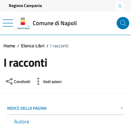
Vai ai contenuti
Vai al footer
Regione Campania
Comune di Napoli
Home
Elenco Libri
I racconti
I racconti
Condividi
Vedi azioni
INDICE DELLA PAGINA
Autore