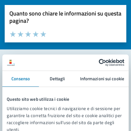
Quanto sono chiare le informazioni su questa
pagina?
Valuta la chiarezza delle informazioni (da 1 a 5 stelle)
Seleziona il numero di stelle per valutare la chiarezza delle i
Valuta 1 stelle su 5
Valuta 2 stelle su 5
Valuta 3 stelle su 5
Valuta 4 stelle su 5
Valuta 5 stelle su 5
Contatta il comune
Consenso
Dettagli
Informazioni sui cookie
Leggi le domande frequenti
Richiedi assistenza
Questo sito web utilizza i cookie
Utilizziamo cookie tecnici di navigazione e di sessione per
Prenota appuntamento
garantire la corretta fruizione del sito e cookie analitici per
raccogliere informazioni sull'uso del sito da parte degli
Problemi in città
utenti.