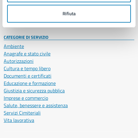
Personale amministrativo
Documenti e dati
Rifiuta
Intranet, posta aziendale e protocollo
CATEGORIE DI SERVIZIO
Ambiente
Anagrafe e stato civile
Autorizzazioni
Cultura e tempo libero
Documenti e certificati
Educazione e formazione
Giustizia e sicurezza pubblica
Imprese e commercio
Salute, benessere e assistenza
Servizi Cimiteriali
Vita lavorativa