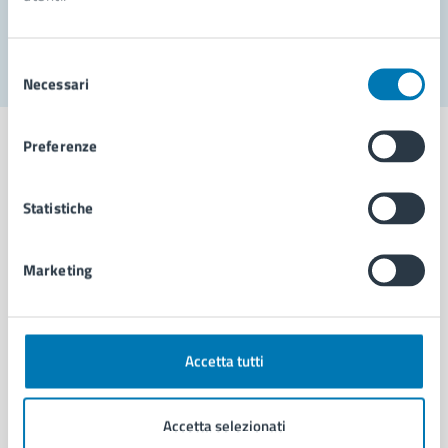
Segnala disservizio
Selezione
Necessari
del
consenso
Preferenze
Statistiche
Comune di Napoli
Marketing
AMMINISTRAZIONE
Aree amministrative
Organi di governo
Municipalità
Accetta tutti
Uffici
Enti e fondazioni
Accetta selezionati
Politici