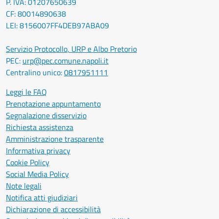
P. IVA: 01207650639
CF: 80014890638
LEI: 8156007FF4DEB97ABA09
Servizio Protocollo, URP e Albo Pretorio
PEC:
urp@pec.comune.napoli.it
Centralino unico:
0817951111
Leggi le FAQ
Prenotazione appuntamento
Segnalazione disservizio
Richiesta assistenza
Amministrazione trasparente
Informativa privacy
Cookie Policy
Social Media Policy
Note legali
Notifica atti giudiziari
Dichiarazione di accessibilità