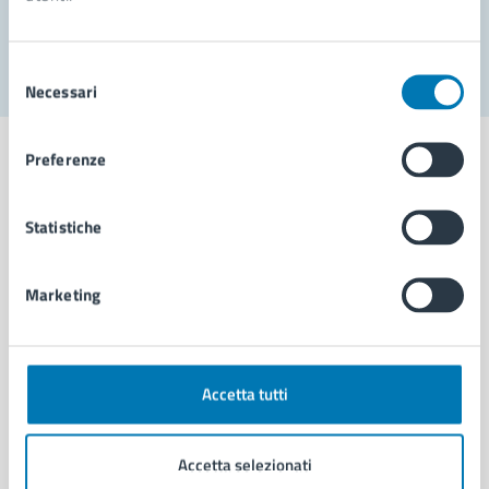
Segnala disservizio
Selezione
Necessari
del
consenso
Preferenze
Statistiche
Comune di Napoli
Marketing
AMMINISTRAZIONE
Aree amministrative
Organi di governo
Municipalità
Accetta tutti
Uffici
Enti e fondazioni
Accetta selezionati
Politici