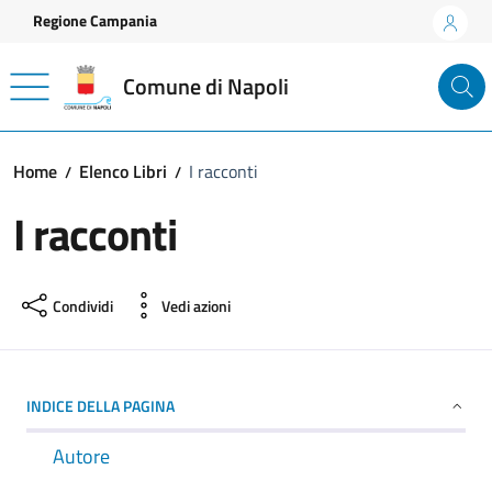
Vai ai contenuti
Vai al footer
Regione Campania
Comune di Napoli
Home
Elenco Libri
I racconti
I racconti
Condividi
Vedi azioni
INDICE DELLA PAGINA
Autore