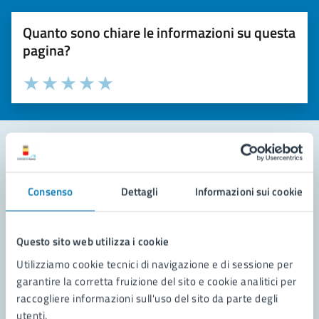
Quanto sono chiare le informazioni su questa
pagina?
Valuta la chiarezza delle informazioni (da 1 a 5 stelle)
Seleziona il numero di stelle per valutare la chiarezza delle i
Valuta 1 stelle su 5
Valuta 2 stelle su 5
Valuta 3 stelle su 5
Valuta 4 stelle su 5
Valuta 5 stelle su 5
Contatta il comune
Consenso
Dettagli
Informazioni sui cookie
Leggi le domande frequenti
Richiedi assistenza
Questo sito web utilizza i cookie
Utilizziamo cookie tecnici di navigazione e di sessione per
Prenota appuntamento
garantire la corretta fruizione del sito e cookie analitici per
raccogliere informazioni sull'uso del sito da parte degli
Problemi in città
utenti.