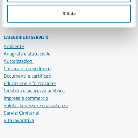
Personale amministrativo
Documenti e dati
Rifiuta
Intranet, posta aziendale e protocollo
CATEGORIE DI SERVIZIO
Ambiente
Anagrafe e stato civile
Autorizzazioni
Cultura e tempo libero
Documenti e certificati
Educazione e formazione
Giustizia e sicurezza pubblica
Imprese e commercio
Salute, benessere e assistenza
Servizi Cimiteriali
Vita lavorativa