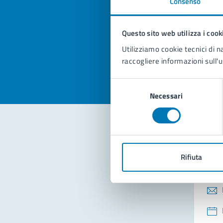
Consenso
Quan
pagi
Questo sito web utilizza i cook
Valuta la
Selezi
Utilizziamo cookie tecnici di n
Valuta 
Val
raccogliere informazioni sull'u
Selezione
Necessari
del
consenso
Con
Rifiuta