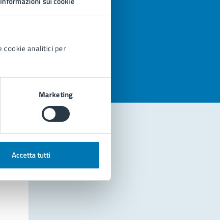
Informazioni sui cookie
azioni
 cookie analitici per
Marketing
Accetta tutti