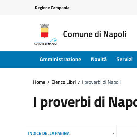
Vai ai contenuti
Vai al footer
Regione Campania
Comune di Napoli
Amministrazione
Novità
Servizi
Home
Elenco Libri
I proverbi di Napoli
I proverbi di Napo
INDICE DELLA PAGINA