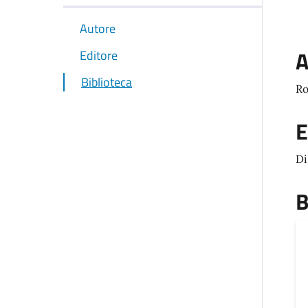
Autore
A
Editore
Biblioteca
Ro
E
Di
B