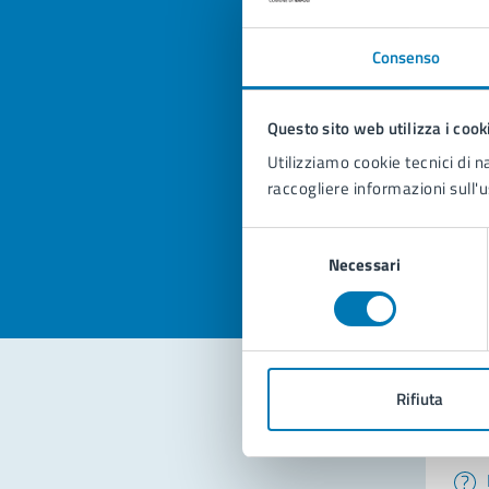
Consenso
Quan
Questo sito web utilizza i cook
pagi
Utilizziamo cookie tecnici di n
raccogliere informazioni sull'u
Valuta la
Selezi
Valuta 
Val
Selezione
Necessari
del
consenso
Rifiuta
Con