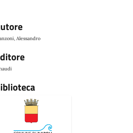
utore
nzoni, Alessandro
ditore
naudi
iblioteca