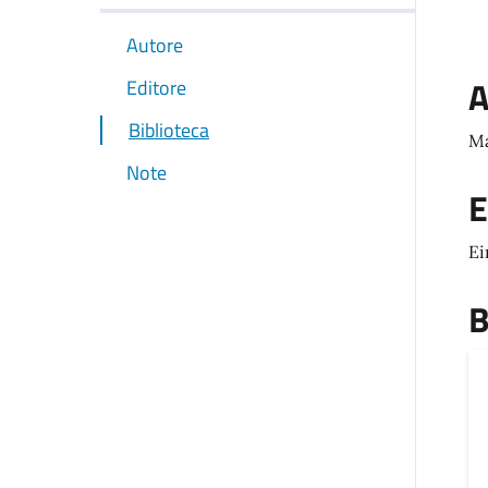
Autore
A
Editore
Biblioteca
Ma
Note
E
Ei
B