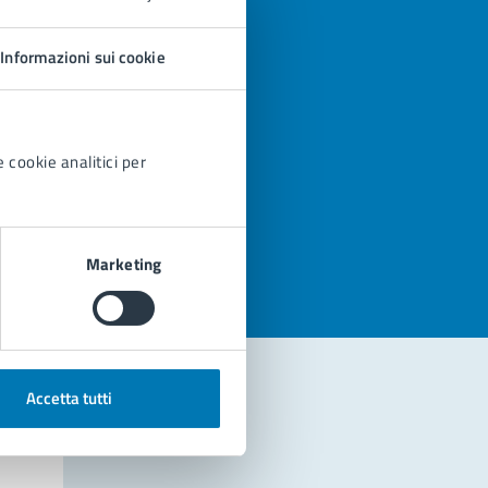
Informazioni sui cookie
 cookie analitici per
azioni
Marketing
Accetta tutti