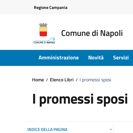
Vai ai contenuti
Vai al footer
Regione Campania
Comune di Napoli
Amministrazione
Novità
Servizi
Home
Elenco Libri
I promessi sposi
I promessi sposi
INDICE DELLA PAGINA