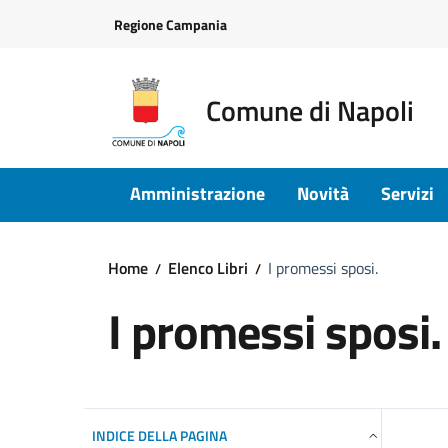
Vai ai contenuti
Vai al footer
Regione Campania
Comune di Napoli
Amministrazione
Novità
Servizi
Home
Elenco Libri
I promessi sposi.
I promessi sposi.
INDICE DELLA PAGINA