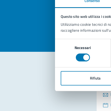
Consenso
Quan
pagi
Questo sito web utilizza i cook
Valuta la
Selezi
Utilizziamo cookie tecnici di n
Valuta 
Val
raccogliere informazioni sull'u
Selezione
Necessari
del
consenso
Con
Rifiuta