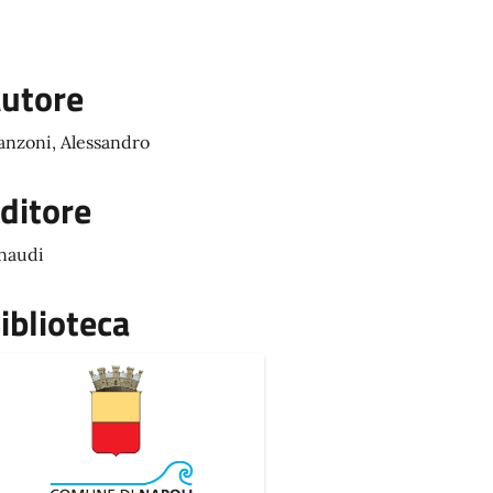
utore
nzoni, Alessandro
ditore
naudi
iblioteca