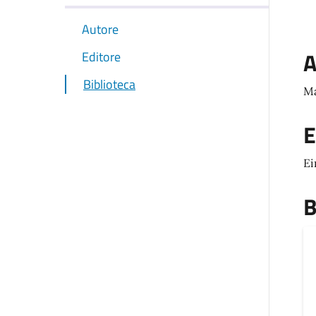
Autore
A
Editore
Biblioteca
Ma
E
Ei
B