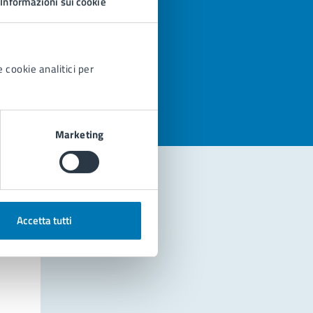
Informazioni sui cookie
azioni
 cookie analitici per
Marketing
Accetta tutti