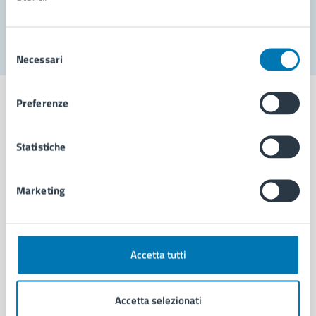
Segnala disservizio
Selezione
Necessari
del
consenso
Preferenze
Statistiche
Comune di Napoli
Marketing
AMMINISTRAZIONE
Aree amministrative
Organi di governo
Municipalità
Accetta tutti
Uffici
Enti e fondazioni
Accetta selezionati
Politici