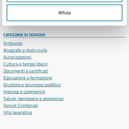
Personale amministrativo
Documenti e dati
Rifiuta
Intranet, posta aziendale e protocollo
CATEGORIE DI SERVIZIO
Ambiente
Anagrafe e stato civile
Autorizzazioni
Cultura e tempo libero
Documenti e certificati
Educazione e formazione
Giustizia e sicurezza pubblica
Imprese e commercio
Salute, benessere e assistenza
Servizi Cimiteriali
Vita lavorativa