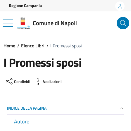
Vai ai contenuti
Vai al footer
Regione Campania
Comune di Napoli
Home
Elenco Libri
I Promessi sposi
I Promessi sposi
Condividi
Vedi azioni
INDICE DELLA PAGINA
Autore