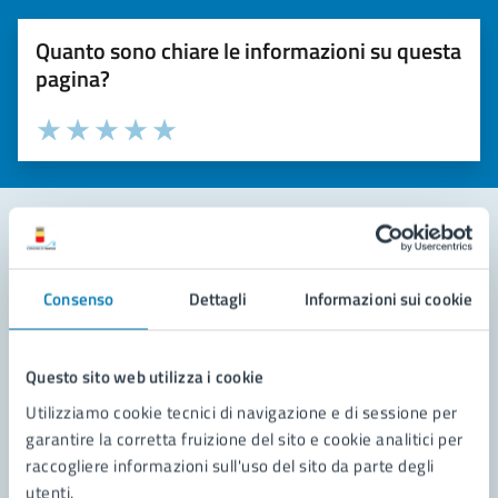
Quanto sono chiare le informazioni su questa
pagina?
Valuta la chiarezza delle informazioni (da 1 a 5 stelle)
Seleziona il numero di stelle per valutare la chiarezza delle i
Valuta 1 stelle su 5
Valuta 2 stelle su 5
Valuta 3 stelle su 5
Valuta 4 stelle su 5
Valuta 5 stelle su 5
Contatta il comune
Consenso
Dettagli
Informazioni sui cookie
Leggi le domande frequenti
Richiedi assistenza
Questo sito web utilizza i cookie
Utilizziamo cookie tecnici di navigazione e di sessione per
Prenota appuntamento
garantire la corretta fruizione del sito e cookie analitici per
raccogliere informazioni sull'uso del sito da parte degli
Problemi in città
utenti.