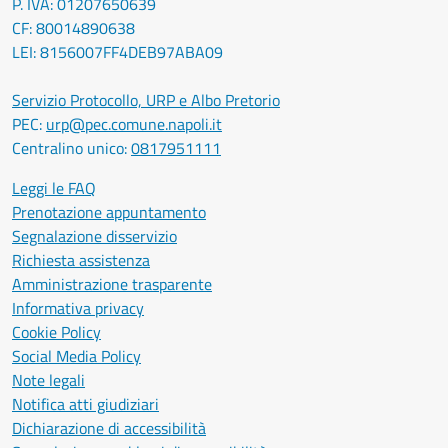
P. IVA: 01207650639
CF: 80014890638
LEI: 8156007FF4DEB97ABA09
Servizio Protocollo, URP e Albo Pretorio
PEC:
urp@pec.comune.napoli.it
Centralino unico:
0817951111
Leggi le FAQ
Prenotazione appuntamento
Segnalazione disservizio
Richiesta assistenza
Amministrazione trasparente
Informativa privacy
Cookie Policy
Social Media Policy
Note legali
Notifica atti giudiziari
Dichiarazione di accessibilità