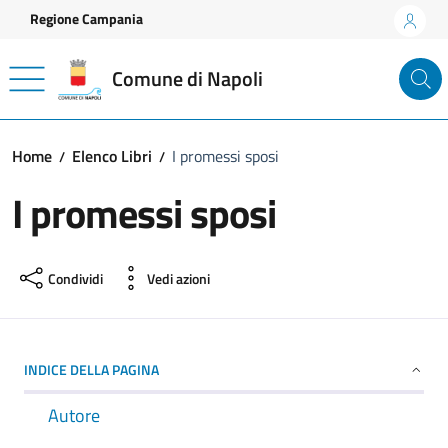
Vai ai contenuti
Vai al footer
Regione Campania
Comune di Napoli
Home
Elenco Libri
I promessi sposi
I promessi sposi
Condividi
Vedi azioni
INDICE DELLA PAGINA
Autore