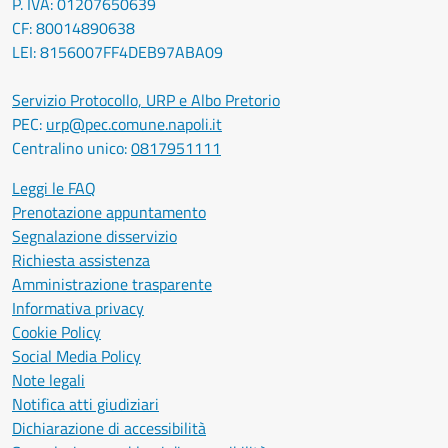
P. IVA: 01207650639
CF: 80014890638
LEI: 8156007FF4DEB97ABA09
Servizio Protocollo, URP e Albo Pretorio
PEC:
urp@pec.comune.napoli.it
Centralino unico:
0817951111
Leggi le FAQ
Prenotazione appuntamento
Segnalazione disservizio
Richiesta assistenza
Amministrazione trasparente
Informativa privacy
Cookie Policy
Social Media Policy
Note legali
Notifica atti giudiziari
Dichiarazione di accessibilità