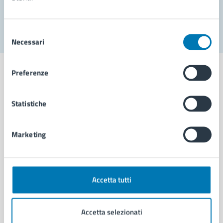
Segnala disservizio
Selezione
Necessari
del
consenso
Preferenze
Statistiche
Comune di Napoli
Marketing
AMMINISTRAZIONE
Aree amministrative
Organi di governo
Municipalità
Accetta tutti
Uffici
Enti e fondazioni
Accetta selezionati
Politici