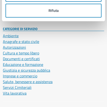
Personale amministrativo
Documenti e dati
Rifiuta
Intranet, posta aziendale e protocollo
CATEGORIE DI SERVIZIO
Ambiente
Anagrafe e stato civile
Autorizzazioni
Cultura e tempo libero
Documenti e certificati
Educazione e formazione
Giustizia e sicurezza pubblica
Imprese e commercio
Salute, benessere e assistenza
Servizi Cimiteriali
Vita lavorativa