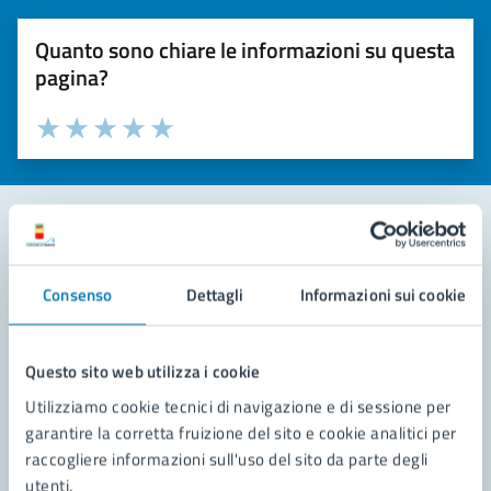
Quanto sono chiare le informazioni su questa
pagina?
Valuta la chiarezza delle informazioni (da 1 a 5 stelle)
Seleziona il numero di stelle per valutare la chiarezza delle i
Valuta 1 stelle su 5
Valuta 2 stelle su 5
Valuta 3 stelle su 5
Valuta 4 stelle su 5
Valuta 5 stelle su 5
Contatta il comune
Consenso
Dettagli
Informazioni sui cookie
Leggi le domande frequenti
Richiedi assistenza
Questo sito web utilizza i cookie
Utilizziamo cookie tecnici di navigazione e di sessione per
Prenota appuntamento
garantire la corretta fruizione del sito e cookie analitici per
raccogliere informazioni sull'uso del sito da parte degli
Problemi in città
utenti.