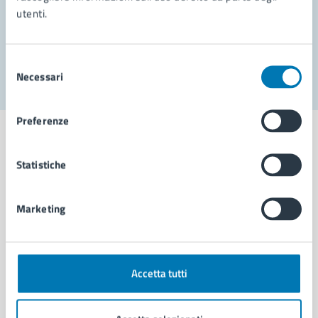
utenti.
Problemi in città
Segnala disservizio
Selezione
Necessari
del
consenso
Preferenze
Statistiche
Comune di Napoli
Marketing
AMMINISTRAZIONE
Aree amministrative
Organi di governo
Accetta tutti
Municipalità
Uffici