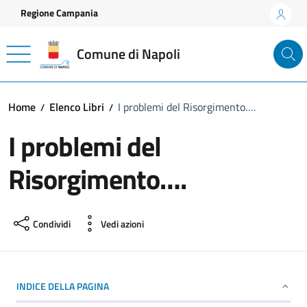
Vai ai contenuti
Vai al footer
Regione Campania
Comune di Napoli
Home
Elenco Libri
I problemi del Risorgimento….
I problemi del
Risorgimento….
Condividi
Vedi azioni
INDICE DELLA PAGINA