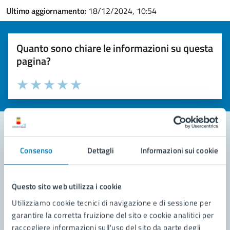
Ultimo aggiornamento:
18/12/2024, 10:54
Quanto sono chiare le informazioni su questa
pagina?
Valuta la chiarezza delle informazioni (da 1 a 5 stelle)
Seleziona il numero di stelle per valutare la chiarezza delle i
Valuta 1 stelle su 5
Valuta 2 stelle su 5
Valuta 3 stelle su 5
Valuta 4 stelle su 5
Valuta 5 stelle su 5
Consenso
Dettagli
Informazioni sui cookie
Contatta il comune
Leggi le domande frequenti
Questo sito web utilizza i cookie
Richiedi assistenza
Utilizziamo cookie tecnici di navigazione e di sessione per
garantire la corretta fruizione del sito e cookie analitici per
Prenota appuntamento
raccogliere informazioni sull'uso del sito da parte degli