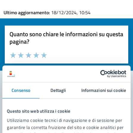
Ultimo aggiornamento:
18/12/2024, 10:54
Quanto sono chiare le informazioni su questa
pagina?
Valuta la chiarezza delle informazioni (da 1 a 5 stelle)
Seleziona il numero di stelle per valutare la chiarezza delle i
Valuta 1 stelle su 5
Valuta 2 stelle su 5
Valuta 3 stelle su 5
Valuta 4 stelle su 5
Valuta 5 stelle su 5
Consenso
Dettagli
Informazioni sui cookie
Contatta il comune
Leggi le domande frequenti
Questo sito web utilizza i cookie
Richiedi assistenza
Utilizziamo cookie tecnici di navigazione e di sessione per
garantire la corretta fruizione del sito e cookie analitici per
Prenota appuntamento