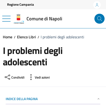
Vai ai contenuti
Vai al footer
Regione Campania
Comune di Napoli
Home
Elenco Libri
I problemi degli adolescenti
I problemi degli
adolescenti
Condividi
Vedi azioni
INDICE DELLA PAGINA