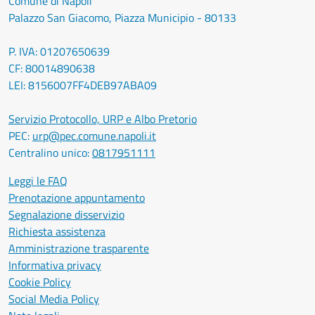
Comune di Napoli
Palazzo San Giacomo, Piazza Municipio - 80133
P. IVA: 01207650639
CF: 80014890638
LEI: 8156007FF4DEB97ABA09
Servizio Protocollo, URP e Albo Pretorio
PEC:
urp@pec.comune.napoli.it
Centralino unico:
0817951111
Leggi le FAQ
Prenotazione appuntamento
Segnalazione disservizio
Richiesta assistenza
Amministrazione trasparente
Informativa privacy
Cookie Policy
Social Media Policy