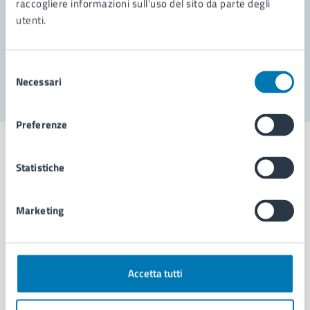
raccogliere informazioni sull'uso del sito da parte degli
utenti.
Problemi in città
Segnala disservizio
Selezione
Necessari
del
consenso
Preferenze
Statistiche
Comune di Napoli
Marketing
AMMINISTRAZIONE
Aree amministrative
Accetta tutti
Organi di governo
Municipalità