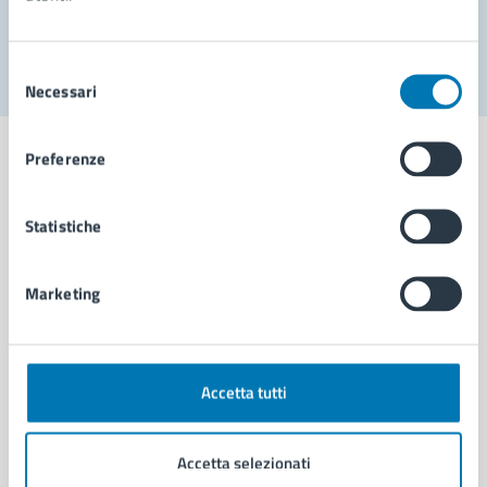
Segnala disservizio
Selezione
Necessari
del
consenso
Preferenze
Statistiche
Comune di Napoli
Marketing
AMMINISTRAZIONE
Aree amministrative
Organi di governo
Municipalità
Accetta tutti
Uffici
Enti e fondazioni
Accetta selezionati
Politici