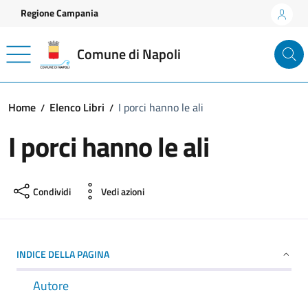
Vai ai contenuti
Vai al footer
Regione Campania
Comune di Napoli
Home
Elenco Libri
I porci hanno le ali
I porci hanno le ali
Condividi
Vedi azioni
INDICE DELLA PAGINA
Autore