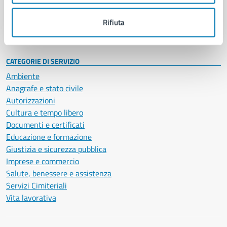
Personale amministrativo
Documenti e dati
Rifiuta
Intranet, posta aziendale e protocollo
CATEGORIE DI SERVIZIO
Ambiente
Anagrafe e stato civile
Autorizzazioni
Cultura e tempo libero
Documenti e certificati
Educazione e formazione
Giustizia e sicurezza pubblica
Imprese e commercio
Salute, benessere e assistenza
Servizi Cimiteriali
Vita lavorativa