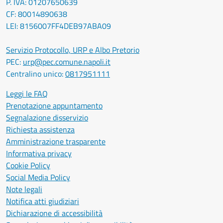
P. IVA: 01207650639
CF: 80014890638
LEI: 8156007FF4DEB97ABA09
Servizio Protocollo, URP e Albo Pretorio
PEC:
urp@pec.comune.napoli.it
Centralino unico:
0817951111
Leggi le FAQ
Prenotazione appuntamento
Segnalazione disservizio
Richiesta assistenza
Amministrazione trasparente
Informativa privacy
Cookie Policy
Social Media Policy
Note legali
Notifica atti giudiziari
Dichiarazione di accessibilità