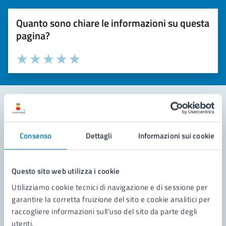
Quanto sono chiare le informazioni su questa
pagina?
Valuta la chiarezza delle informazioni (da 1 a 5 stelle)
Seleziona il numero di stelle per valutare la chiarezza delle i
Valuta 1 stelle su 5
Valuta 2 stelle su 5
Valuta 3 stelle su 5
Valuta 4 stelle su 5
Valuta 5 stelle su 5
Contatta il comune
Consenso
Dettagli
Informazioni sui cookie
Leggi le domande frequenti
Richiedi assistenza
Questo sito web utilizza i cookie
Utilizziamo cookie tecnici di navigazione e di sessione per
Prenota appuntamento
garantire la corretta fruizione del sito e cookie analitici per
raccogliere informazioni sull'uso del sito da parte degli
Problemi in città
utenti.