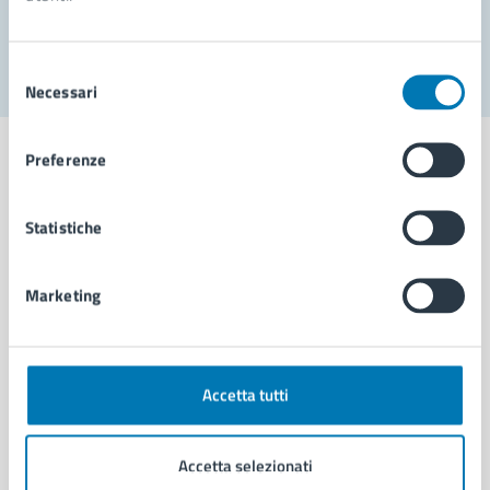
Segnala disservizio
Selezione
Necessari
del
consenso
Preferenze
Statistiche
Comune di Napoli
Marketing
AMMINISTRAZIONE
Aree amministrative
Organi di governo
Municipalità
Accetta tutti
Uffici
Enti e fondazioni
Accetta selezionati
Politici