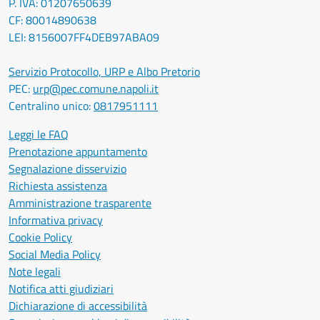
P. IVA: 01207650639
CF: 80014890638
LEI: 8156007FF4DEB97ABA09
Servizio Protocollo, URP e Albo Pretorio
PEC:
urp@pec.comune.napoli.it
Centralino unico:
0817951111
Leggi le FAQ
Prenotazione appuntamento
Segnalazione disservizio
Richiesta assistenza
Amministrazione trasparente
Informativa privacy
Cookie Policy
Social Media Policy
Note legali
Notifica atti giudiziari
Dichiarazione di accessibilità