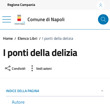
Vai ai contenuti
Vai al footer
Regione Campania
Comune di Napoli
Home
Elenco Libri
I ponti della delizia
I ponti della delizia
Condividi
Vedi azioni
INDICE DELLA PAGINA
Autore