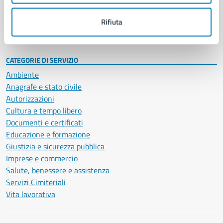
Personale amministrativo
Documenti e dati
Rifiuta
Intranet, posta aziendale e protocollo
CATEGORIE DI SERVIZIO
Ambiente
Anagrafe e stato civile
Autorizzazioni
Cultura e tempo libero
Documenti e certificati
Educazione e formazione
Giustizia e sicurezza pubblica
Imprese e commercio
Salute, benessere e assistenza
Servizi Cimiteriali
Vita lavorativa