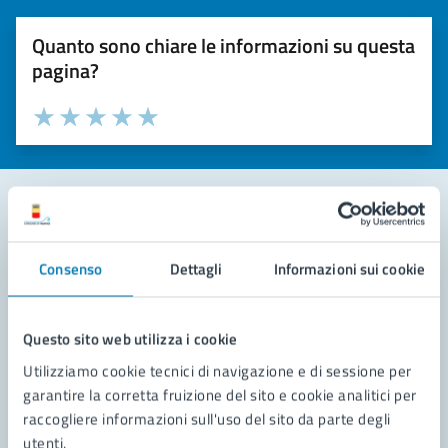
Quanto sono chiare le informazioni su questa
pagina?
Valuta la chiarezza delle informazioni (da 1 a 5 stelle)
Seleziona il numero di stelle per valutare la chiarezza delle i
Valuta 1 stelle su 5
Valuta 2 stelle su 5
Valuta 3 stelle su 5
Valuta 4 stelle su 5
Valuta 5 stelle su 5
Contatta il comune
Consenso
Dettagli
Informazioni sui cookie
Leggi le domande frequenti
Richiedi assistenza
Questo sito web utilizza i cookie
Utilizziamo cookie tecnici di navigazione e di sessione per
Prenota appuntamento
garantire la corretta fruizione del sito e cookie analitici per
raccogliere informazioni sull'uso del sito da parte degli
Problemi in città
utenti.