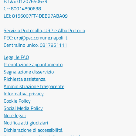
P. IVA: 01207650639
CF: 80014890638
LEI: 8156007FF4DEB97ABA09
Servizio Protocollo, URP e Albo Pretorio
PEC:
urp@pec.comune.napoli.it
Centralino unico:
0817951111
Leggi le FAQ
Prenotazione appuntamento
Segnalazione disservizio
Richiesta assistenza
Amministrazione trasparente
Informativa privacy
Cookie Policy
Social Media Policy
Note legali
Notifica atti giudiziari
Dichiarazione di accessibilità