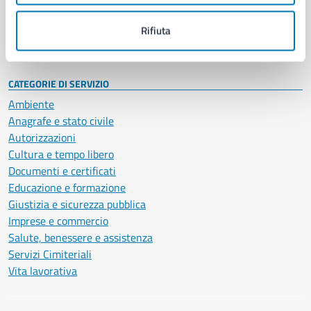
Personale amministrativo
Documenti e dati
Rifiuta
Intranet, posta aziendale e protocollo
CATEGORIE DI SERVIZIO
Ambiente
Anagrafe e stato civile
Autorizzazioni
Cultura e tempo libero
Documenti e certificati
Educazione e formazione
Giustizia e sicurezza pubblica
Imprese e commercio
Salute, benessere e assistenza
Servizi Cimiteriali
Vita lavorativa