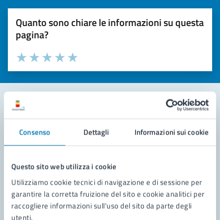
Quanto sono chiare le informazioni su questa
pagina?
Valuta la chiarezza delle informazioni (da 1 a 5 stelle)
Seleziona il numero di stelle per valutare la chiarezza delle i
Valuta 1 stelle su 5
Valuta 2 stelle su 5
Valuta 3 stelle su 5
Valuta 4 stelle su 5
Valuta 5 stelle su 5
Contatta il comune
Consenso
Dettagli
Informazioni sui cookie
Leggi le domande frequenti
Richiedi assistenza
Questo sito web utilizza i cookie
Utilizziamo cookie tecnici di navigazione e di sessione per
Prenota appuntamento
garantire la corretta fruizione del sito e cookie analitici per
raccogliere informazioni sull'uso del sito da parte degli
Problemi in città
utenti.