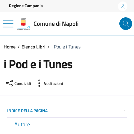
Vai ai contenuti
Vai al footer
Regione Campania
Comune di Napoli
Home
Elenco Libri
i Pod e i Tunes
i Pod e i Tunes
Condividi
Vedi azioni
INDICE DELLA PAGINA
Autore