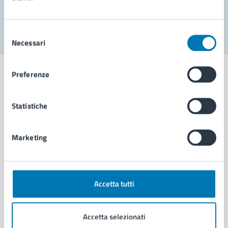
Segnala disservizio
Selezione
Necessari
del
consenso
Preferenze
Statistiche
Comune di Napoli
Marketing
AMMINISTRAZIONE
Aree amministrative
Organi di governo
Municipalità
Accetta tutti
Uffici
Enti e fondazioni
Accetta selezionati
Politici