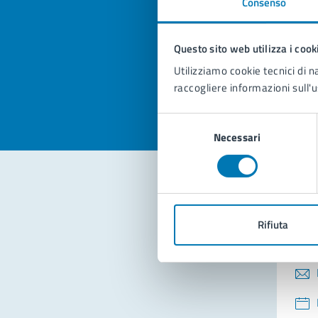
Consenso
Quan
pagi
Questo sito web utilizza i cook
Valuta la
Selezi
Utilizziamo cookie tecnici di n
Valuta 
Val
raccogliere informazioni sull'u
Selezione
Necessari
del
consenso
Con
Rifiuta