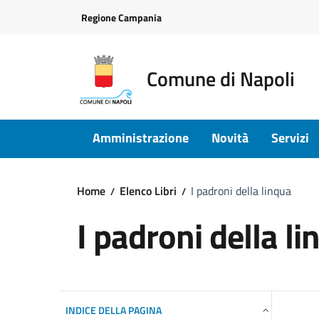
Vai ai contenuti
Vai al footer
Regione Campania
Comune di Napoli
Amministrazione
Novità
Servizi
Home
Elenco Libri
I padroni della linqua
I padroni della l
INDICE DELLA PAGINA