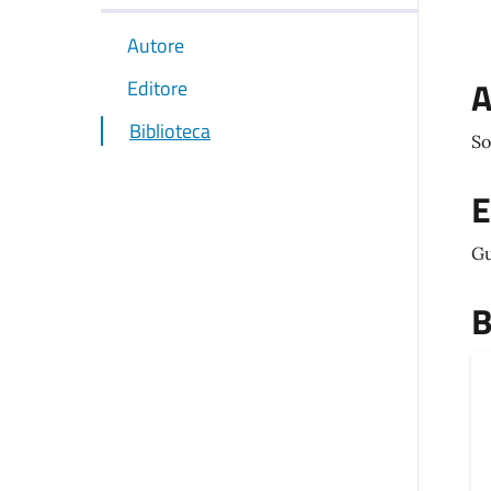
Autore
A
Editore
Biblioteca
So
E
Gu
B