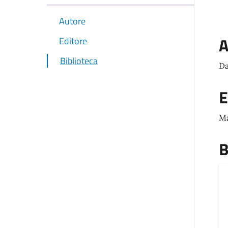
Autore
A
Editore
Biblioteca
Da
E
Ma
B