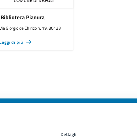
Biblioteca Pianura
Via Giorgio de Chirico n. 19, 80133
Leggi di più
to sono chiare le informazioni su questa
Dettagli