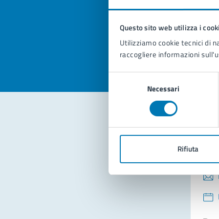
pagi
Questo sito web utilizza i cook
Valuta la
Selezi
Utilizziamo cookie tecnici di n
Valuta 
Val
raccogliere informazioni sull'u
Selezione
Necessari
del
consenso
Con
Rifiuta