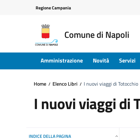
Vai ai contenuti
Vai al footer
Regione Campania
Comune di Napoli
Amministrazione
Novità
Servizi
Home
Elenco Libri
I nuovi viaggi di Totocchio
I nuovi viaggi di 
INDICE DELLA PAGINA