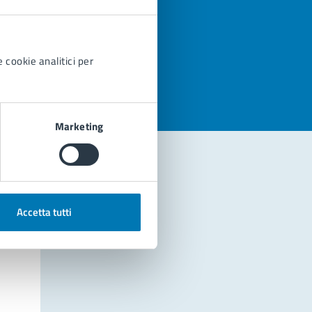
azioni
 cookie analitici per
Marketing
Accetta tutti