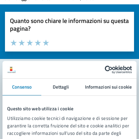
Quanto sono chiare le informazioni su questa
pagina?
Valuta la chiarezza delle informazioni (da 1 a 5 stelle)
Seleziona il numero di stelle per valutare la chiarezza delle i
Valuta 1 stelle su 5
Valuta 2 stelle su 5
Valuta 3 stelle su 5
Valuta 4 stelle su 5
Valuta 5 stelle su 5
Contatta il comune
Consenso
Dettagli
Informazioni sui cookie
Leggi le domande frequenti
Questo sito web utilizza i cookie
Richiedi assistenza
Utilizziamo cookie tecnici di navigazione e di sessione per
Prenota appuntamento
garantire la corretta fruizione del sito e cookie analitici per
raccogliere informazioni sull'uso del sito da parte degli