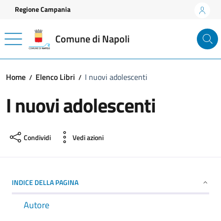
Vai ai contenuti
Vai al footer
Regione Campania
Comune di Napoli
Home
Elenco Libri
I nuovi adolescenti
I nuovi adolescenti
Condividi
Vedi azioni
INDICE DELLA PAGINA
Autore