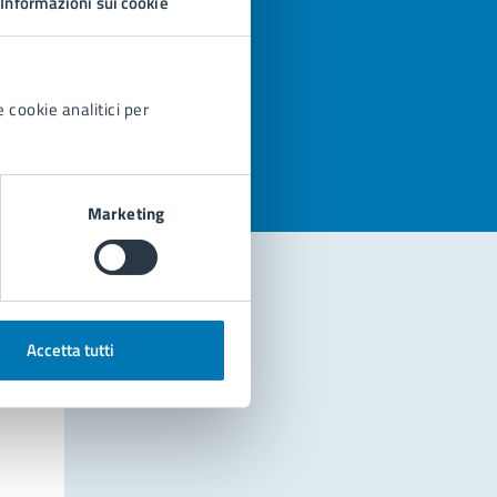
Informazioni sui cookie
azioni
 cookie analitici per
Marketing
Accetta tutti