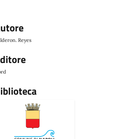
utore
lderon. Reyes
ditore
ord
iblioteca