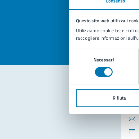
Consenso
Quan
pagi
Questo sito web utilizza i cook
Valuta la
Selezi
Utilizziamo cookie tecnici di n
Valuta 
Val
raccogliere informazioni sull'u
Selezione
Necessari
del
consenso
Con
Rifiuta