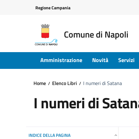
Vai ai contenuti
Vai al footer
Regione Campania
Comune di Napoli
Amministrazione
Novità
Servizi
Home
Elenco Libri
I numeri di Satana
I numeri di Satan
INDICE DELLA PAGINA