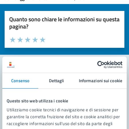
Quanto sono chiare le informazioni su questa
pagina?
Valuta la chiarezza delle informazioni (da 1 a 5 stelle)
Seleziona il numero di stelle per valutare la chiarezza delle i
Valuta 1 stelle su 5
Valuta 2 stelle su 5
Valuta 3 stelle su 5
Valuta 4 stelle su 5
Valuta 5 stelle su 5
Contatta il comune
Consenso
Dettagli
Informazioni sui cookie
Leggi le domande frequenti
Questo sito web utilizza i cookie
Richiedi assistenza
Utilizziamo cookie tecnici di navigazione e di sessione per
Prenota appuntamento
garantire la corretta fruizione del sito e cookie analitici per
raccogliere informazioni sull'uso del sito da parte degli