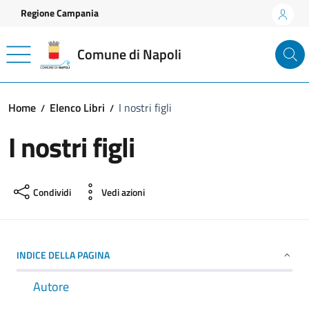
Vai ai contenuti
Vai al footer
Regione Campania
Comune di Napoli
Home
Elenco Libri
I nostri figli
I nostri figli
Condividi
Vedi azioni
INDICE DELLA PAGINA
Autore