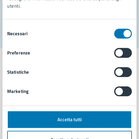
utenti.
Problemi in città
Segnala disservizio
Selezione
Necessari
del
consenso
Preferenze
Statistiche
Comune di Napoli
Marketing
AMMINISTRAZIONE
Aree amministrative
Organi di governo
Accetta tutti
Municipalità
Uffici