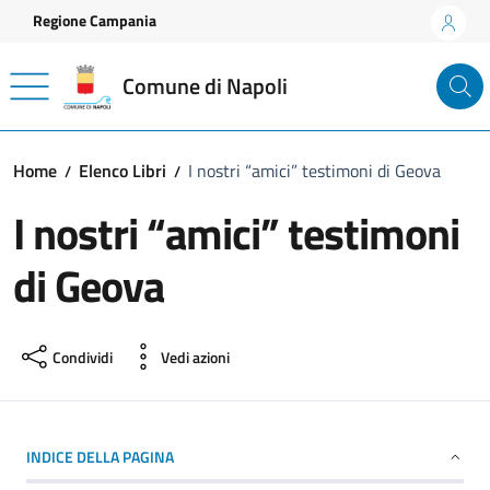
Vai ai contenuti
Vai al footer
Regione Campania
Comune di Napoli
Home
Elenco Libri
I nostri “amici” testimoni di Geova
I nostri “amici” testimoni
di Geova
Condividi
Vedi azioni
INDICE DELLA PAGINA