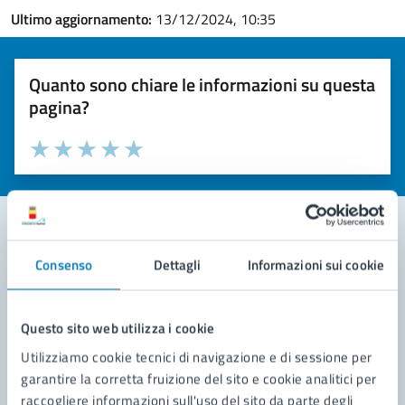
Ultimo aggiornamento:
13/12/2024, 10:35
Quanto sono chiare le informazioni su questa
pagina?
Valuta la chiarezza delle informazioni (da 1 a 5 stelle)
Seleziona il numero di stelle per valutare la chiarezza delle i
Valuta 1 stelle su 5
Valuta 2 stelle su 5
Valuta 3 stelle su 5
Valuta 4 stelle su 5
Valuta 5 stelle su 5
Consenso
Dettagli
Informazioni sui cookie
Contatta il comune
Leggi le domande frequenti
Questo sito web utilizza i cookie
Richiedi assistenza
Utilizziamo cookie tecnici di navigazione e di sessione per
garantire la corretta fruizione del sito e cookie analitici per
Prenota appuntamento
raccogliere informazioni sull'uso del sito da parte degli