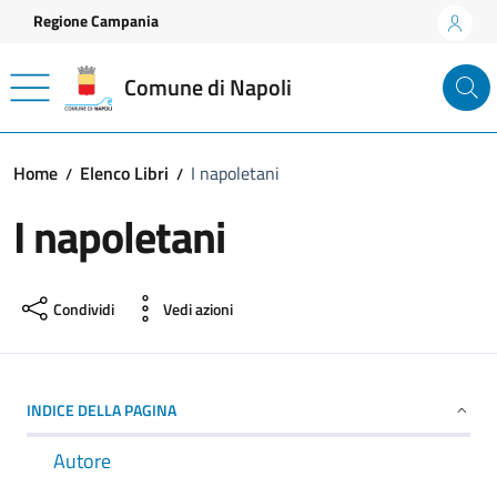
Vai ai contenuti
Vai al footer
Regione Campania
Comune di Napoli
Home
Elenco Libri
I napoletani
I napoletani
Condividi
Vedi azioni
INDICE DELLA PAGINA
Autore