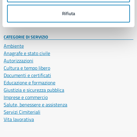
Personale amministrativo
Documenti e dati
Rifiuta
Intranet, posta aziendale e protocollo
CATEGORIE DI SERVIZIO
Ambiente
Anagrafe e stato civile
Autorizzazioni
Cultura e tempo libero
Documenti e certificati
Educazione e formazione
Giustizia e sicurezza pubblica
Imprese e commercio
Salute, benessere e assistenza
Servizi Cimiteriali
Vita lavorativa