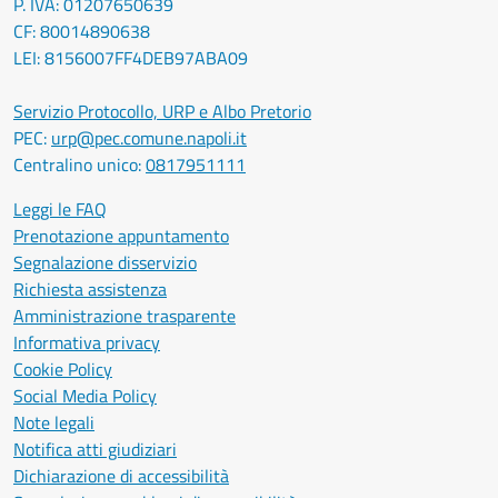
P. IVA: 01207650639
CF: 80014890638
LEI: 8156007FF4DEB97ABA09
Servizio Protocollo, URP e Albo Pretorio
PEC:
urp@pec.comune.napoli.it
Centralino unico:
0817951111
Leggi le FAQ
Prenotazione appuntamento
Segnalazione disservizio
Richiesta assistenza
Amministrazione trasparente
Informativa privacy
Cookie Policy
Social Media Policy
Note legali
Notifica atti giudiziari
Dichiarazione di accessibilità