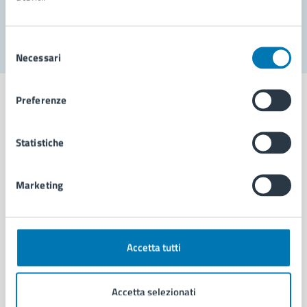
Segnala disservizio
Selezione
Necessari
del
consenso
Preferenze
Statistiche
Comune di Napoli
Marketing
AMMINISTRAZIONE
Aree amministrative
Organi di governo
Municipalità
Accetta tutti
Uffici
Enti e fondazioni
Accetta selezionati
Politici