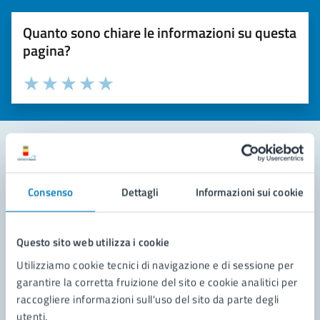
Quanto sono chiare le informazioni su questa
pagina?
Valuta la chiarezza delle informazioni (da 1 a 5 stelle)
Seleziona il numero di stelle per valutare la chiarezza delle i
Valuta 1 stelle su 5
Valuta 2 stelle su 5
Valuta 3 stelle su 5
Valuta 4 stelle su 5
Valuta 5 stelle su 5
Contatta il comune
Consenso
Dettagli
Informazioni sui cookie
Leggi le domande frequenti
Richiedi assistenza
Questo sito web utilizza i cookie
Utilizziamo cookie tecnici di navigazione e di sessione per
Prenota appuntamento
garantire la corretta fruizione del sito e cookie analitici per
raccogliere informazioni sull'uso del sito da parte degli
Problemi in città
utenti.