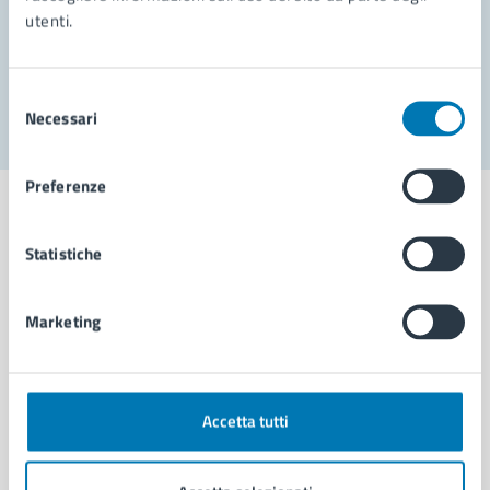
utenti.
Problemi in città
Segnala disservizio
Selezione
Necessari
del
consenso
Preferenze
Statistiche
Comune di Napoli
Marketing
AMMINISTRAZIONE
Aree amministrative
Organi di governo
Accetta tutti
Municipalità
Uffici