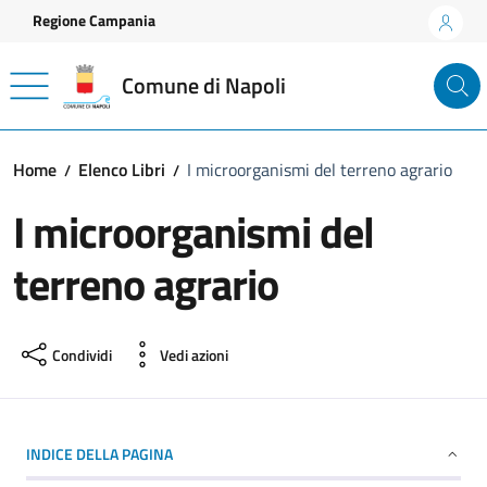
Vai ai contenuti
Vai al footer
Regione Campania
Comune di Napoli
Home
Elenco Libri
I microorganismi del terreno agrario
I microorganismi del
terreno agrario
Condividi
Vedi azioni
INDICE DELLA PAGINA