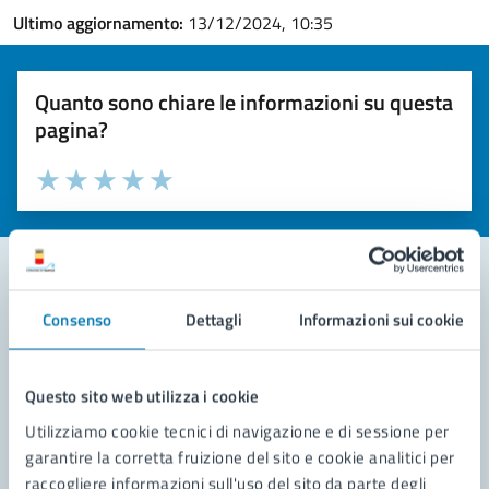
Ultimo aggiornamento:
13/12/2024, 10:35
Quanto sono chiare le informazioni su questa
pagina?
Valuta la chiarezza delle informazioni (da 1 a 5 stelle)
Seleziona il numero di stelle per valutare la chiarezza delle i
Valuta 1 stelle su 5
Valuta 2 stelle su 5
Valuta 3 stelle su 5
Valuta 4 stelle su 5
Valuta 5 stelle su 5
Consenso
Dettagli
Informazioni sui cookie
Contatta il comune
Leggi le domande frequenti
Questo sito web utilizza i cookie
Richiedi assistenza
Utilizziamo cookie tecnici di navigazione e di sessione per
garantire la corretta fruizione del sito e cookie analitici per
Prenota appuntamento
raccogliere informazioni sull'uso del sito da parte degli