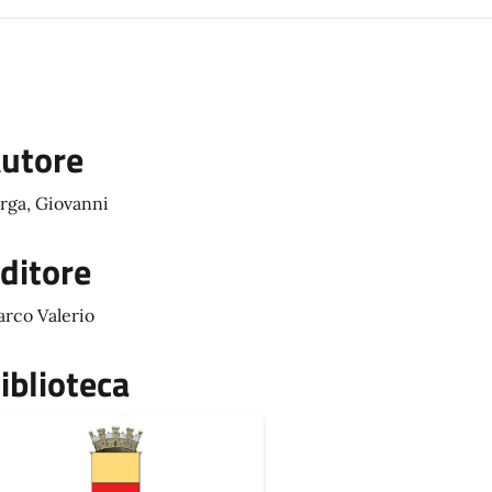
utore
rga, Giovanni
ditore
rco Valerio
iblioteca