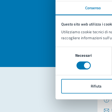
Consenso
Quan
Questo sito web utilizza i cook
pagi
Utilizziamo cookie tecnici di n
Valuta la
Selezi
raccogliere informazioni sull'u
Valuta 
Val
Selezione
Necessari
del
consenso
Rifiuta
Con