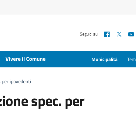
Facebook
X
Seguici su:
Vivere il Comune
Municipalità
Temp
. per ipovedenti
zione spec. per