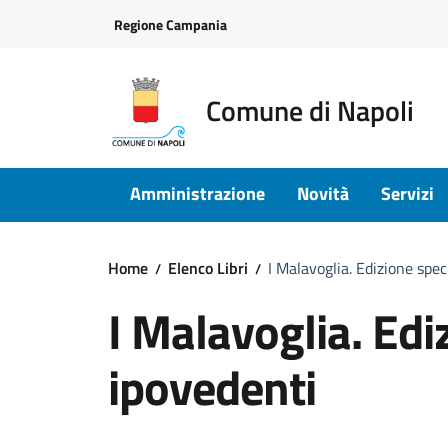
Vai ai contenuti
Vai al footer
Regione Campania
Comune di Napoli
Amministrazione
Novità
Servizi
Home
Elenco Libri
I Malavoglia. Edizione spec
I Malavoglia. Edi
ipovedenti