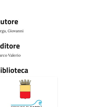
utore
rga, Giovanni
ditore
rco Valerio
iblioteca