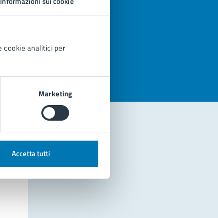
Informazioni sui cookie
azioni
 cookie analitici per
Marketing
Accetta tutti