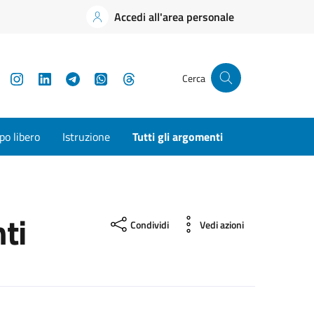
Accedi all'area personale
YouTube
Instagram
LinkedIn
Telegram
WhatsApp
Threads
Cerca
o libero
Istruzione
Tutti gli argomenti
ti
Condividi
Vedi azioni