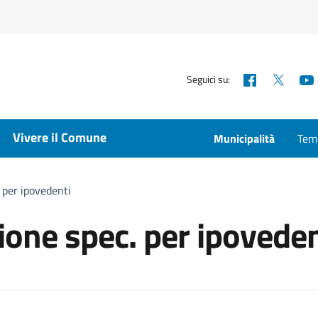
Facebook
X
Seguici su:
Vivere il Comune
Municipalità
Temp
. per ipovedenti
ione spec. per ipoveden