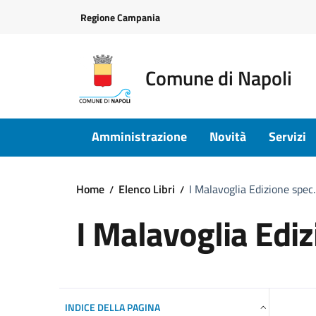
Vai ai contenuti
Vai al footer
Regione Campania
Comune di Napoli
Amministrazione
Novità
Servizi
Home
Elenco Libri
I Malavoglia Edizione spec
I Malavoglia Ediz
INDICE DELLA PAGINA