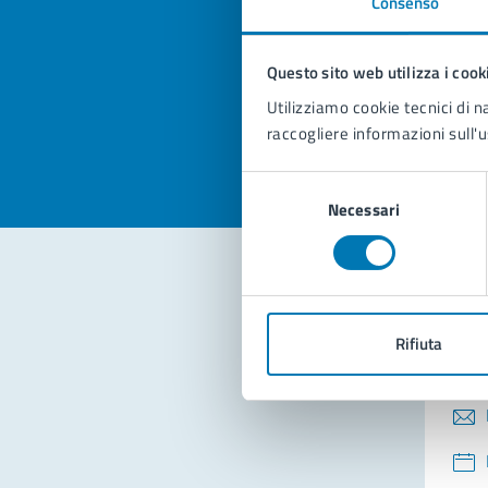
Consenso
Quan
pagi
Questo sito web utilizza i cook
Valuta la
Selezi
Utilizziamo cookie tecnici di n
Valuta 
Val
raccogliere informazioni sull'u
Selezione
Necessari
del
consenso
Con
Rifiuta