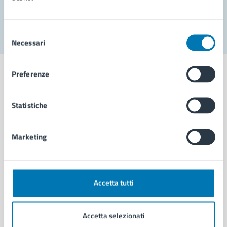
Segnala disservizio
Selezione
Necessari
del
consenso
Preferenze
Statistiche
Comune di Napoli
Marketing
AMMINISTRAZIONE
Aree amministrative
Organi di governo
Municipalità
Accetta tutti
Uffici
Enti e fondazioni
Accetta selezionati
Politici