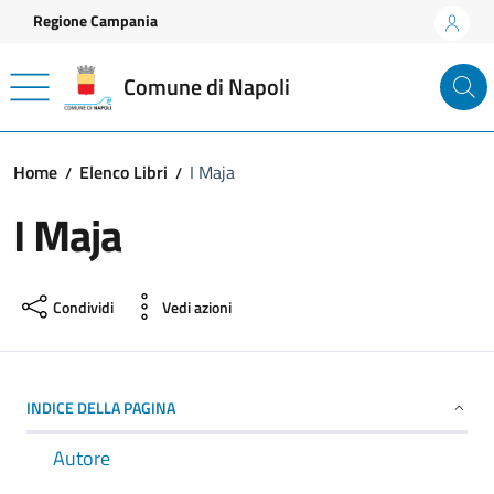
Vai ai contenuti
Vai al footer
Regione Campania
Comune di Napoli
Home
Elenco Libri
I Maja
I Maja
Condividi
Vedi azioni
INDICE DELLA PAGINA
Autore