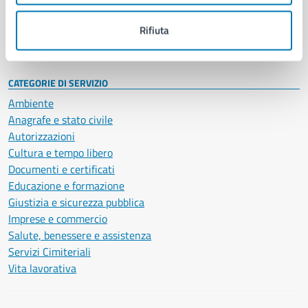
Personale amministrativo
Documenti e dati
Rifiuta
Intranet, posta aziendale e protocollo
CATEGORIE DI SERVIZIO
Ambiente
Anagrafe e stato civile
Autorizzazioni
Cultura e tempo libero
Documenti e certificati
Educazione e formazione
Giustizia e sicurezza pubblica
Imprese e commercio
Salute, benessere e assistenza
Servizi Cimiteriali
Vita lavorativa