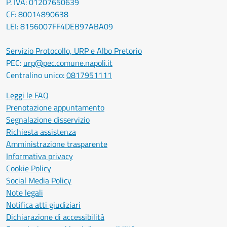
P. IVA: 01207650639
CF: 80014890638
LEI: 8156007FF4DEB97ABA09
Servizio Protocollo, URP e Albo Pretorio
PEC:
urp@pec.comune.napoli.it
Centralino unico:
0817951111
Leggi le FAQ
Prenotazione appuntamento
Segnalazione disservizio
Richiesta assistenza
Amministrazione trasparente
Informativa privacy
Cookie Policy
Social Media Policy
Note legali
Notifica atti giudiziari
Dichiarazione di accessibilità