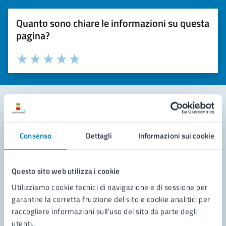
Quanto sono chiare le informazioni su questa
pagina?
Valuta la chiarezza delle informazioni (da 1 a 5 stelle)
Seleziona il numero di stelle per valutare la chiarezza delle i
Valuta 1 stelle su 5
Valuta 2 stelle su 5
Valuta 3 stelle su 5
Valuta 4 stelle su 5
Valuta 5 stelle su 5
Contatta il comune
Consenso
Dettagli
Informazioni sui cookie
Leggi le domande frequenti
Richiedi assistenza
Questo sito web utilizza i cookie
Utilizziamo cookie tecnici di navigazione e di sessione per
Prenota appuntamento
garantire la corretta fruizione del sito e cookie analitici per
raccogliere informazioni sull'uso del sito da parte degli
Problemi in città
utenti.