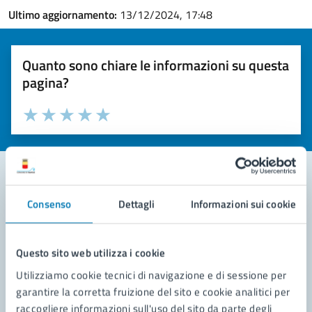
Ultimo aggiornamento:
13/12/2024, 17:48
Quanto sono chiare le informazioni su questa
pagina?
Valuta la chiarezza delle informazioni (da 1 a 5 stelle)
Seleziona il numero di stelle per valutare la chiarezza delle i
Valuta 1 stelle su 5
Valuta 2 stelle su 5
Valuta 3 stelle su 5
Valuta 4 stelle su 5
Valuta 5 stelle su 5
Consenso
Dettagli
Informazioni sui cookie
Contatta il comune
Leggi le domande frequenti
Questo sito web utilizza i cookie
Richiedi assistenza
Utilizziamo cookie tecnici di navigazione e di sessione per
garantire la corretta fruizione del sito e cookie analitici per
Prenota appuntamento
raccogliere informazioni sull'uso del sito da parte degli