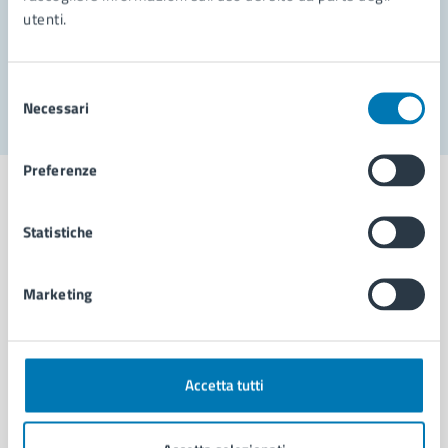
utenti.
Problemi in città
Segnala disservizio
Selezione
Necessari
del
consenso
Preferenze
Statistiche
Comune di Napoli
Marketing
AMMINISTRAZIONE
Aree amministrative
Organi di governo
Accetta tutti
Municipalità
Uffici